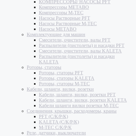
КОМПРЕССОРЫ/ НАСОСЫ PFT
Компрессоры METABO
Компрессоры M-TEC
Насосы Растворные PFT
Насосы Растворные M-TEC
Насосы METABO
Комплектующие для машин
Смесители, очистители, валы PFT
Распылители (пистолеты) и насадки PFT
Смесители, очистители, валы KALETA
Распылители (пистолеты) и насадки
KALETA
Роторы, статоры
Роторы, статоры PFT
Роторы, статоры KALETA
Роторы, статоры M-TEC
Кабели, шланги, вилки, розетки
Кабели, шланги, вилки, розетки PFT
Кабели, шланги, вилки, розетки KALETA
Кабели шланги вилки розетки M-TEC
Соединения, крышки, расходомеры, краны
PFT (С/К/Р/К)
KALETA (С/К/Р/К)
M-TEC С/К/Р/К
Реле, датчики, выключатели