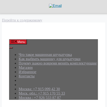
Перейти к содержимому
АРД Групп
Menu
Что такое машинная штукатурка
Как выбрать машинку для шукатурки
Почему важно вовремя менять комплектующие
Магазин
Избранное
Контакты
Москва: +7 915 099 42 30
Моск. обл.: +7 915 170 55 33
Москва : +7 926 533 87 87