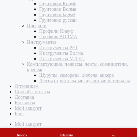
Грунтовки Кнауф
Грунтовки Волма
Грунтовки kreisel
Грунтовки русеан
Профили
Профили Кнауф
Профиль ВОЛМА
Инструменты
Инструменты PFT
Инструменты Волма
Инструменты M-TEC
Комплектующие, подвесы, ленты, соединители,
крепеж
Шурупы, саморезы, дюбеля, анкера
Ленты строительные, рулонные материалы
Оптовикам
Способы оплаты
Доставка
Контакты
Мой аккаунт
Блог
Мой аккаунт
Корзина
Звонок
Telegram