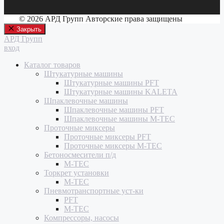
© 2026 АРД Групп Авторские права защищены
Закрыть
АРД Групп
вход
Каталог товаров
Штукатурные машины
Штукатурные машины PFT
Штукатурные машины KALETA
Шпаклевочные машины
Шпаклевочные машины PFT
Шпаклевочные машины M-TEC
Проточные миксеры
Проточные миксеры PFT
Проточные миксеры M-TEC
Бетоносмесители п/д
M-TEC
Торкрет установки
M-TEC
Пневмотранспортные уст-ки
PFT
M-TEC
Компрессоры, насосы