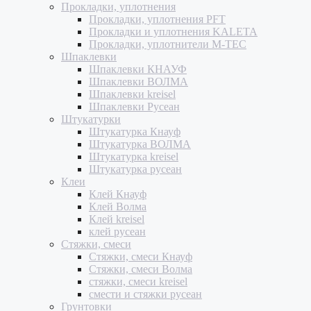
Прокладки, уплотнения
Прокладки, уплотнения PFT
Прокладки и уплотнения KALETA
Прокладки, уплотнители M-TEC
Шпаклевки
Шпаклевки КНАУФ
Шпаклевки ВОЛМА
Шпаклевки kreisel
Шпаклевки Русеан
Штукатурки
Штукатурка Кнауф
Штукатурка ВОЛМА
Штукатурка kreisel
Штукатурка русеан
Клеи
Клей Кнауф
Клей Волма
Клей kreisel
клей русеан
Стяжки, смеси
Стяжки, смеси Кнауф
Стяжки, смеси Волма
стяжки, смеси kreisel
смести и стяжки русеан
Грунтовки