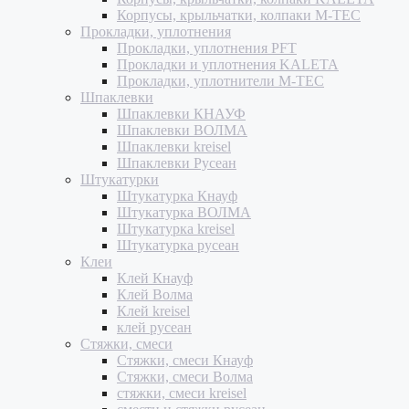
Корпусы, крыльчатки, колпаки M-TEC
Прокладки, уплотнения
Прокладки, уплотнения PFT
Прокладки и уплотнения KALETA
Прокладки, уплотнители M-TEC
Шпаклевки
Шпаклевки КНАУФ
Шпаклевки ВОЛМА
Шпаклевки kreisel
Шпаклевки Русеан
Штукатурки
Штукатурка Кнауф
Штукатурка ВОЛМА
Штукатурка kreisel
Штукатурка русеан
Клеи
Клей Кнауф
Клей Волма
Клей kreisel
клей русеан
Стяжки, смеси
Стяжки, смеси Кнауф
Стяжки, смеси Волма
стяжки, смеси kreisel