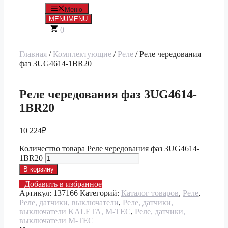
Меню
MENU
MENU
0
Главная
/
Комплектующие
/
Реле
/ Реле чередования
фаз 3UG4614-1BR20
Реле чередования фаз 3UG4614-
1BR20
10 224
₽
Количество товара Реле чередования фаз 3UG4614-
1BR20
В корзину
Добавить в избранное
Артикул:
137166
Категорий:
Каталог товаров
,
Реле
,
Реле, датчики, выключатели
,
Реле, датчики,
выключатели KALETA, M-TEC
,
Реле, датчики,
выключатели M-TEC