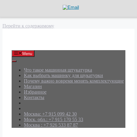
Перейти к содержимому
АРД Групп
Menu
Что такое машинная штукатурка
Как выбрать машинку для шукатурки
Почему важно вовремя менять комплектующие
Магазин
Избранное
Контакты
Москва: +7 915 099 42 30
Моск. обл.: +7 915 170 55 33
Москва : +7 926 533 87 87