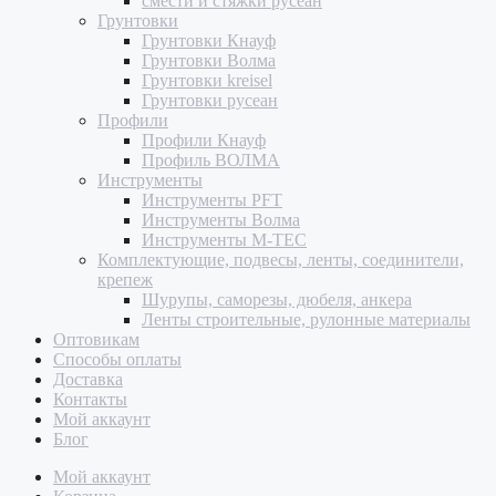
смести и стяжки русеан
Грунтовки
Грунтовки Кнауф
Грунтовки Волма
Грунтовки kreisel
Грунтовки русеан
Профили
Профили Кнауф
Профиль ВОЛМА
Инструменты
Инструменты PFT
Инструменты Волма
Инструменты M-TEC
Комплектующие, подвесы, ленты, соединители,
крепеж
Шурупы, саморезы, дюбеля, анкера
Ленты строительные, рулонные материалы
Оптовикам
Способы оплаты
Доставка
Контакты
Мой аккаунт
Блог
Мой аккаунт