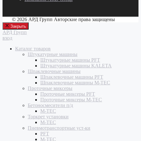
© 2026 АРД Групп Авторские права защищены
Закрыть
АРД Групп
вход
Каталог товаров
Штукатурные машины
Штукатурные машины PFT
Штукатурные машины KALETA
Шпаклевочные машины
Шпаклевочные машины PFT
Шпаклевочные машины M-TEC
Проточные миксеры
Проточные миксеры PFT
Проточные миксеры M-TEC
Бетоносмесители п/д
M-TEC
Торкрет установки
M-TEC
Пневмотранспортные уст-ки
PFT
M-TEC