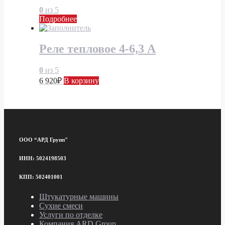
0
из 5
Подробнее
Реле тепловое 4-6,3 А
0
из 5
6 920
₽
В корзину
ООО “АРД Групп"
ИНН: 5024198503
КПП: 502401001
Штукатурные машины
Сухие смеси
Услуги по отделке
Компания ARD Group