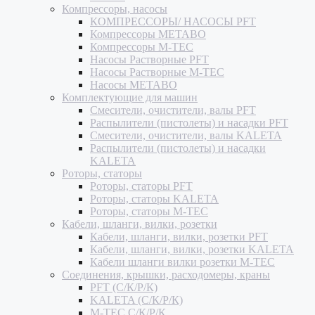
Компрессоры, насосы
КОМПРЕССОРЫ/ НАСОСЫ PFT
Компрессоры METABO
Компрессоры M-TEC
Насосы Растворные PFT
Насосы Растворные M-TEC
Насосы METABO
Комплектующие для машин
Смесители, очистители, валы PFT
Распылители (пистолеты) и насадки PFT
Смесители, очистители, валы KALETA
Распылители (пистолеты) и насадки
KALETA
Роторы, статоры
Роторы, статоры PFT
Роторы, статоры KALETA
Роторы, статоры M-TEC
Кабели, шланги, вилки, розетки
Кабели, шланги, вилки, розетки PFT
Кабели, шланги, вилки, розетки KALETA
Кабели шланги вилки розетки M-TEC
Соединения, крышки, расходомеры, краны
PFT (С/К/Р/К)
KALETA (С/К/Р/К)
M-TEC С/К/Р/К