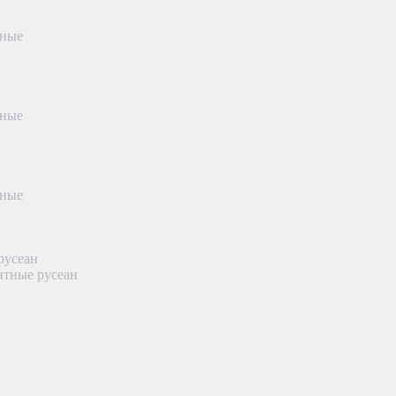
тные
тные
тные
русеан
нтные русеан