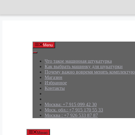
Перейти
к
содержимому
АРД Групп
Menu
Что такое машинная штукатурка
Как выбрать машинку для шукатурки
Почему важно вовремя менять комплекту
Магазин
Избранное
Контакты
Москва: +7 915 099 42 30
Моск. обл.: +7 915 170 55 33
Москва : +7 926 533 87 87
Меню