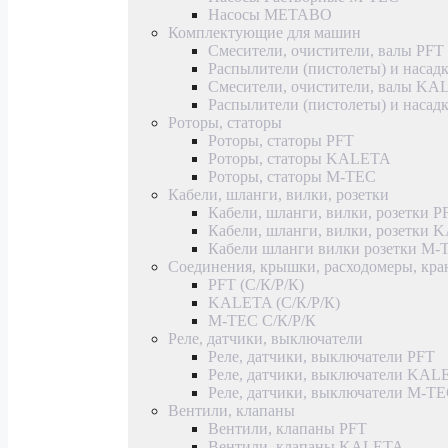
Насосы METABO
Комплектующие для машин
Смесители, очистители, валы PFT
Распылители (пистолеты) и насад
Смесители, очистители, валы K
Распылители (пистолеты) и наса
Роторы, статоры
Роторы, статоры PFT
Роторы, статоры KALETA
Роторы, статоры M-TEC
Кабели, шланги, вилки, розетки
Кабели, шланги, вилки, розетки P
Кабели, шланги, вилки, розетки
Кабели шланги вилки розетки M-
Соединения, крышки, расходомеры, кр
PFT (С/К/Р/К)
KALETA (С/К/Р/К)
M-TEC С/К/Р/К
Реле, датчики, выключатели
Реле, датчики, выключатели PFT
Реле, датчики, выключатели KAL
Реле, датчики, выключатели M-T
Вентили, клапаны
Вентили, клапаны PFT
Вентили, клапаны KALETA