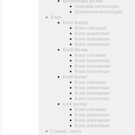
Штукатурка русеан
Гипсовая штукатурка
Цементная штукатурка
Клеи
Клей Кнауф
Клеи гипсовые
Клеи цементные
Клеи монтажные
Клеи плиточные
Клей Волма
Клеи гипсовые
Клеи цементные
Клеи монтажные
Клеи плиточные
Клей kreisel
Клеи гипсовые
Клеи цементные
Клей монтажные
Клеи плиточные
клей русеан
Клеи гипсовые
Клеи цементные
Клеи монтажные
Клеи плиточные
Стяжки, смеси