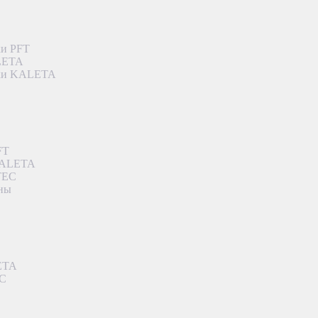
ки PFT
ALETA
дки KALETA
FT
 KALETA
TEC
аны
ETA
EC