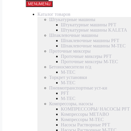
MENU
MENU
Каталог товаров
Штукатурные машины
Штукатурные машины PFT
Штукатурные машины KALETA
Шпаклевочные машины
Шпаклевочные машины PFT
Шпаклевочные машины M-TEC
Проточные миксеры
Проточные миксеры PFT
Проточные миксеры M-TEC
Бетоносмесители п/д
M-TEC
Торкрет установки
M-TEC
Пневмотранспортные уст-ки
PFT
M-TEC
Компрессоры, насосы
КОМПРЕССОРЫ/ НАСОСЫ PFT
Компрессоры METABO
Компрессоры M-TEC
Насосы Растворные PFT
Насосы Растворные M-TEC