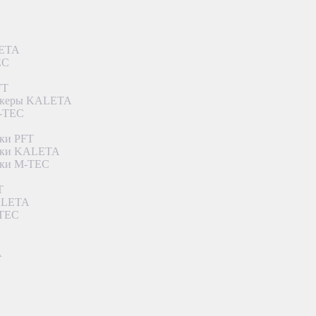
LETA
EC
FT
ункеры KALETA
M-TEC
ки PFT
етки KALETA
тки M-TEC
T
KALETA
-TEC
A