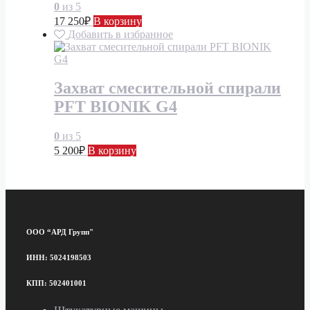
0
из 5
17 250
₽
В корзину
Добавить в избранное
Захват смесительной спирали
PFT BIONIK G4
0
из 5
5 200
₽
В корзину
ООО “АРД Групп"
ИНН: 5024198503
КПП: 502401001