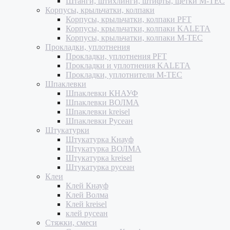
Штанги, штихлинги, штифты, щетки M-TEC
Корпусы, крыльчатки, колпаки
Корпусы, крыльчатки, колпаки PFT
Корпусы, крыльчатки, колпаки KALETA
Корпусы, крыльчатки, колпаки M-TEC
Прокладки, уплотнения
Прокладки, уплотнения PFT
Прокладки и уплотнения KALETA
Прокладки, уплотнители M-TEC
Шпаклевки
Шпаклевки КНАУФ
Шпаклевки ВОЛМА
Шпаклевки kreisel
Шпаклевки Русеан
Штукатурки
Штукатурка Кнауф
Штукатурка ВОЛМА
Штукатурка kreisel
Штукатурка русеан
Клеи
Клей Кнауф
Клей Волма
Клей kreisel
клей русеан
Стяжки, смеси