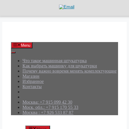
Перейти
к
содержимому
АРД Групп
Menu
Что такое машинная штукатурка
Как выбрать машинку для шукатурки
Почему важно вовремя менять комплектующие
Магазин
Избранное
Контакты
Москва: +7 915 099 42 30
Моск. обл.: +7 915 170 55 33
Москва : +7 926 533 87 87