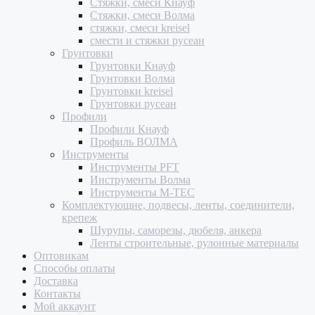
Стяжки, смеси Кнауф
Стяжки, смеси Волма
стяжки, смеси kreisel
смести и стяжки русеан
Грунтовки
Грунтовки Кнауф
Грунтовки Волма
Грунтовки kreisel
Грунтовки русеан
Профили
Профили Кнауф
Профиль ВОЛМА
Инструменты
Инструменты PFT
Инструменты Волма
Инструменты M-TEC
Комплектующие, подвесы, ленты, соединители,
крепеж
Шурупы, саморезы, дюбеля, анкера
Ленты строительные, рулонные материалы
Оптовикам
Способы оплаты
Доставка
Контакты
Мой аккаунт