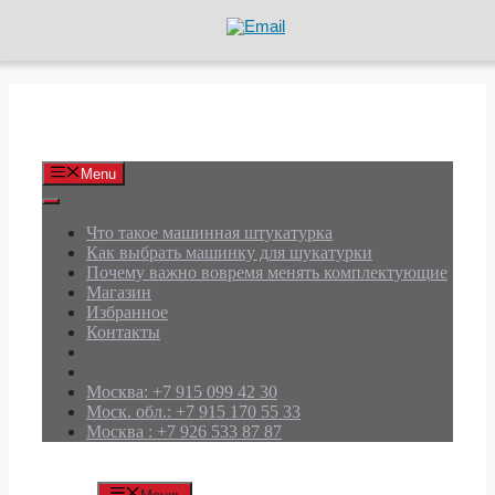
Перейти
к
содержимому
АРД Групп
Menu
Что такое машинная штукатурка
Как выбрать машинку для шукатурки
Почему важно вовремя менять комплектующие
Магазин
Избранное
Контакты
Москва: +7 915 099 42 30
Моск. обл.: +7 915 170 55 33
Москва : +7 926 533 87 87