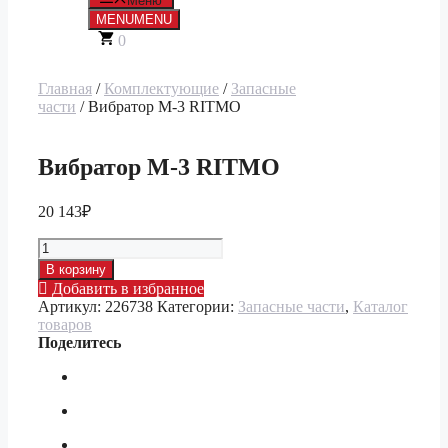
Меню
MENU
MENU
0
Главная
/
Комплектующие
/
Запасные
части
/ Вибратор М-3 RITMO
Вибратор М-3 RITMO
20 143
₽
Количество
товара
В корзину
Вибратор
Добавить в избранное
М-3
Артикул:
226738
Категории:
Запасные части
,
Каталог
RITMO
товаров
Поделитесь