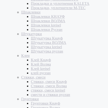
Прокладки и уплотнения KALETA
Прокладки, уплотнители M-TEC
Шпаклевки
Шпаклевки КНАУФ
Шпаклевки ВОЛМА
Шпаклевки kreisel
Шпаклевки Русеан
Штукатурки
Штукатурка Кнауф
Штукатурка ВОЛМА
Штукатурка kreisel
Штукатурка русеан
Клеи
Клей Кнауф
Клей Волма
Клей kreisel
клей русеан
Стяжки, смеси
Стяжки, смеси Кнауф
Стяжки, смеси Волма
стяжки, смеси kreisel
смести и стяжки русеан
Грунтовки
Грунтовки Кнауф
Грунтовки Волма