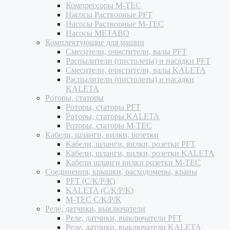
Компрессоры M-TEC
Насосы Растворные PFT
Насосы Растворные M-TEC
Насосы METABO
Комплектующие для машин
Смесители, очистители, валы PFT
Распылители (пистолеты) и насадки PFT
Смесители, очистители, валы KALETA
Распылители (пистолеты) и насадки
KALETA
Роторы, статоры
Роторы, статоры PFT
Роторы, статоры KALETA
Роторы, статоры M-TEC
Кабели, шланги, вилки, розетки
Кабели, шланги, вилки, розетки PFT
Кабели, шланги, вилки, розетки KALETA
Кабели шланги вилки розетки M-TEC
Соединения, крышки, расходомеры, краны
PFT (С/К/Р/К)
KALETA (С/К/Р/К)
M-TEC С/К/Р/К
Реле, датчики, выключатели
Реле, датчики, выключатели PFT
Реле, датчики, выключатели KALETA