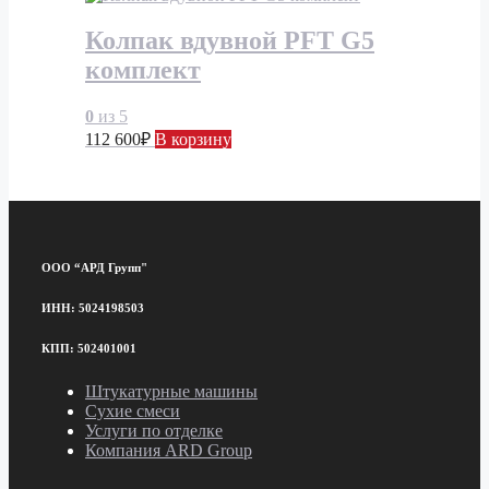
Колпак вдувной PFT G5
комплект
0
из 5
112 600
₽
В корзину
ООО “АРД Групп"
ИНН: 5024198503
КПП: 502401001
Штукатурные машины
Сухие смеси
Услуги по отделке
Компания ARD Group