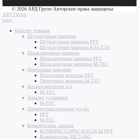
© 2026 АРД Групп Авторские права защищены
АРД Групп
вход
Каталог товаров
Штукатурные машины
Штукатурные машины PFT
Штукатурные машины KALETA
Шпаклевочные машины
Шпаклевочные машины PFT
Шпаклевочные машины M-TEC
Проточные миксеры
Проточные миксеры PFT
Проточные миксеры M-TEC
Бетоносмесители п/д
M-TEC
Торкрет установки
M-TEC
Пневмотранспортные уст-ки
PFT
M-TEC
Компрессоры, насосы
КОМПРЕССОРЫ/ НАСОСЫ PFT
Компрессоры METABO