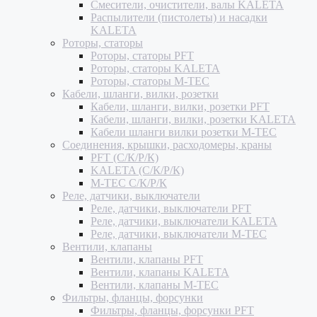
Смесители, очистители, валы KALETA
Распылители (пистолеты) и насадки
KALETA
Роторы, статоры
Роторы, статоры PFT
Роторы, статоры KALETA
Роторы, статоры M-TEC
Кабели, шланги, вилки, розетки
Кабели, шланги, вилки, розетки PFT
Кабели, шланги, вилки, розетки KALETA
Кабели шланги вилки розетки M-TEC
Соединения, крышки, расходомеры, краны
PFT (С/К/Р/К)
KALETA (С/К/Р/К)
M-TEC С/К/Р/К
Реле, датчики, выключатели
Реле, датчики, выключатели PFT
Реле, датчики, выключатели KALETA
Реле, датчики, выключатели M-TEC
Вентили, клапаны
Вентили, клапаны PFT
Вентили, клапаны KALETA
Вентили, клапаны M-TEC
Фильтры, фланцы, форсунки
Фильтры, фланцы, форсунки PFT