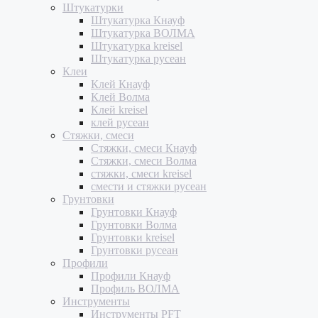
Штукатурки
Штукатурка Кнауф
Штукатурка ВОЛМА
Штукатурка kreisel
Штукатурка русеан
Клеи
Клей Кнауф
Клей Волма
Клей kreisel
клей русеан
Стяжки, смеси
Стяжки, смеси Кнауф
Стяжки, смеси Волма
стяжки, смеси kreisel
смести и стяжки русеан
Грунтовки
Грунтовки Кнауф
Грунтовки Волма
Грунтовки kreisel
Грунтовки русеан
Профили
Профили Кнауф
Профиль ВОЛМА
Инструменты
Инструменты PFT