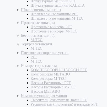
Штукатурные машины PFT
Штукатурные машины KALETA
Шпаклевочные машины
Шпаклевочные машины PFT
Шпаклевочные машины M-TEC
Проточные миксеры
Проточные миксеры PFT
Проточные миксеры M-TEC
Бетоносмесители п/д
M-TEC
Торкрет установки
M-TEC
Пневмотранспортные уст-ки
PFT
M-TEC
Компрессоры, насосы
КОМПРЕССОРЫ/ НАСОСЫ PFT
Компрессоры METABO
Компрессоры M-TEC
Насосы Растворные PFT
Насосы Растворные M-TEC
Насосы METABO
Комплектующие для машин
Смесители, очистители, валы PFT
Распылители (пистолеты) и насадки PFT