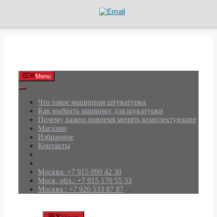
Перейти
к
содержимому
АРД Групп
Menu
Что такое машинная штукатурка
Как выбрать машинку для шукатурки
Почему важно вовремя менять комплектующие
Магазин
Избранное
Контакты
Москва: +7 915 099 42 30
Моск. обл.: +7 915 170 55 33
Москва : +7 926 533 87 87