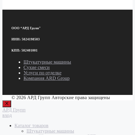
ООО “АРД Групп"
ИНН: 5024198503
КПП: 502401001
Штукатурные машины
Сухие смеси
Услуги по отделке
Компания ARD Group
© 2026 АРД Групп Авторские права защищены
Закрыть
АРД Групп
вход
Каталог товаров
Штукатурные машины