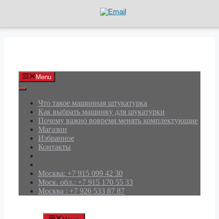
Перейти
к
содержимому
АРД Групп
Menu
Что такое машинная штукатурка
Как выбрать машинку для шукатурки
Почему важно вовремя менять комплектующие
Магазин
Избранное
Контакты
Москва: +7 915 099 42 30
Моск. обл.: +7 915 170 55 33
Москва : +7 926 533 87 87