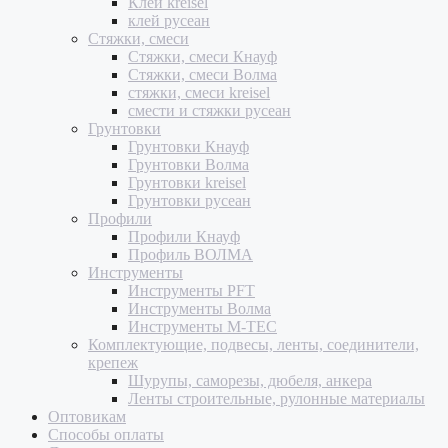
Клей kreisel
клей русеан
Стяжки, смеси
Стяжки, смеси Кнауф
Стяжки, смеси Волма
стяжки, смеси kreisel
смести и стяжки русеан
Грунтовки
Грунтовки Кнауф
Грунтовки Волма
Грунтовки kreisel
Грунтовки русеан
Профили
Профили Кнауф
Профиль ВОЛМА
Инструменты
Инструменты PFT
Инструменты Волма
Инструменты M-TEC
Комплектующие, подвесы, ленты, соединители,
крепеж
Шурупы, саморезы, дюбеля, анкера
Ленты строительные, рулонные материалы
Оптовикам
Способы оплаты