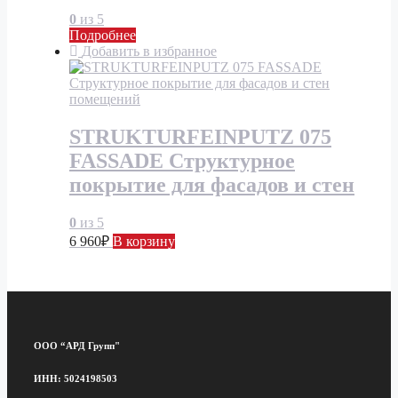
0
из 5
Подробнее
Добавить в избранное
STRUKTURFEINPUTZ 075
FASSADE Структурное
покрытие для фасадов и стен
0
из 5
6 960
₽
В корзину
ООО “АРД Групп"
ИНН: 5024198503