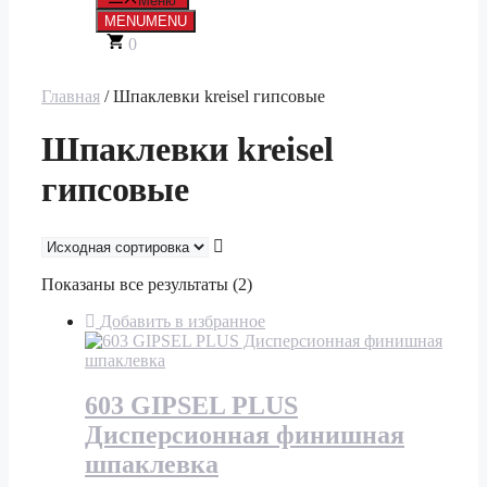
Меню
MENU
MENU
0
Главная
/ Шпаклевки kreisel гипсовые
Шпаклевки kreisel
гипсовые
Показаны все результаты (2)
Добавить в избранное
603 GIPSEL PLUS
Дисперсионная финишная
шпаклевка