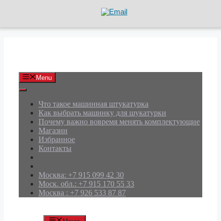
Перейти
к
содержимому
АРД Групп
Menu
Что такое машинная штукатурка
Как выбрать машинку для шукатурки
Почему важно вовремя менять комплектующие
Магазин
Избранное
Контакты
Москва: +7 915 099 42 30
Моск. обл.: +7 915 170 55 33
Москва : +7 926 533 87 87