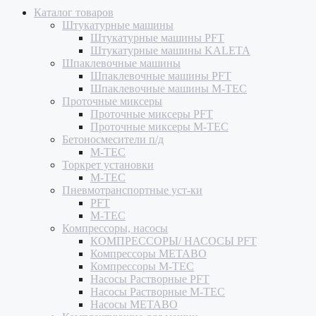
Каталог товаров
Штукатурные машины
Штукатурные машины PFT
Штукатурные машины KALETA
Шпаклевочные машины
Шпаклевочные машины PFT
Шпаклевочные машины M-TEC
Проточные миксеры
Проточные миксеры PFT
Проточные миксеры M-TEC
Бетоносмесители п/д
M-TEC
Торкрет установки
M-TEC
Пневмотранспортные уст-ки
PFT
M-TEC
Компрессоры, насосы
КОМПРЕССОРЫ/ НАСОСЫ PFT
Компрессоры METABO
Компрессоры M-TEC
Насосы Растворные PFT
Насосы Растворные M-TEC
Насосы METABO