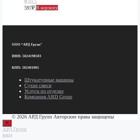
0
из 5
597
₽
В корзину
ООО “АРД Групп"
ИНН: 5024198503
КПП: 502401001
Штукатурные машины
Сухие смеси
Услуги по отделке
Компания ARD Group
© 2026 АРД Групп Авторские права защищены
Закрыть
АРД Групп
вход