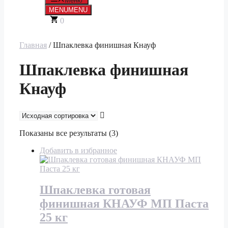
Меню
MENU
MENU
0
Главная
/ Шпаклевка финишная Кнауф
Шпаклевка финишная
Кнауф
Показаны все результаты (3)
Добавить в избранное
Шпаклевка готовая
финишная КНАУФ МП Паста
25 кг