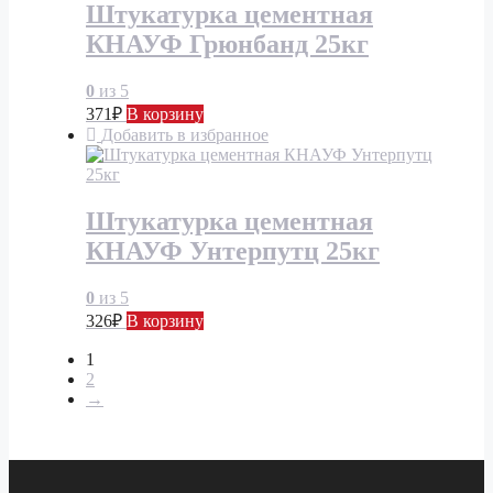
Штукатурка цементная
КНАУФ Грюнбанд 25кг
0
из 5
371
₽
В корзину
Добавить в избранное
Штукатурка цементная
КНАУФ Унтерпутц 25кг
0
из 5
326
₽
В корзину
1
2
→