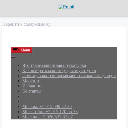
Перейти к содержимому
АРД Групп
Menu
Что такое машинная штукатурка
Как выбрать машинку для шукатурки
Почему важно вовремя менять комплектующие
Магазин
Избранное
Контакты
Москва: +7 915 099 42 30
Моск. обл.: +7 915 170 55 33
Москва : +7 926 533 87 87