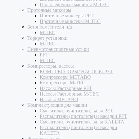
Шпаклевочные машины M-TEC
Проточные миксеры
Проточные миксеры PFT
Проточные миксеры M-TEC
Бетоносмесители п/д
M-TEC
Торкрет установки
M-TEC
Пневмотранспортные уст-ки
PFT
M-TEC
Компрессоры, насосы
КОМПРЕССОРЫ/ НАСОСЫ PFT
Компрессоры METABO
Компрессоры M-TEC
Насосы Растворные PFT
Насосы Растворные M-TEC
Насосы METABO
Комплектующие для машин
Смесители, очистители, валы PFT
Распылители (пистолеты) и насадки PFT
Смесители, очистители, валы KALETA
Распылители (пистолеты) и насадки
KALETA
Роторы, статоры