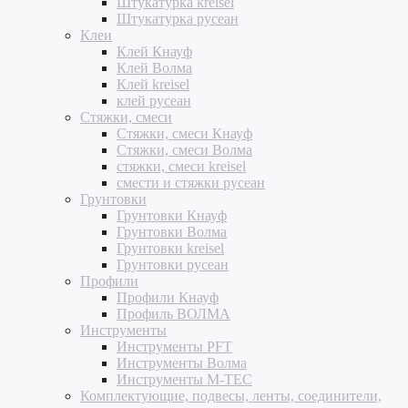
Штукатурка kreisel
Штукатурка русеан
Клеи
Клей Кнауф
Клей Волма
Клей kreisel
клей русеан
Стяжки, смеси
Стяжки, смеси Кнауф
Стяжки, смеси Волма
стяжки, смеси kreisel
смести и стяжки русеан
Грунтовки
Грунтовки Кнауф
Грунтовки Волма
Грунтовки kreisel
Грунтовки русеан
Профили
Профили Кнауф
Профиль ВОЛМА
Инструменты
Инструменты PFT
Инструменты Волма
Инструменты M-TEC
Комплектующие, подвесы, ленты, соединители,