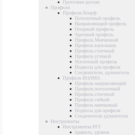
Грунтовки русеан
Профили
Профили Кнауф
Потолочный профиль
Направляющий профиль
Опорный профиль
Арочный профиль
Профиль Маячковый
Профиль капельник
Профиль стоечный
Профиль угловой
Усиленный профиль
Подвесы для профиля
Соединители, удлинители
Профиль ВОЛМА
Профиль направляющий
Профиль потолочный
Профиль стоечный
Профиль гибкий
Профиль маячковый
Подвесы для профиля
Соединители удлинители
Инструменты
Инструменты PFT
правило, уровни