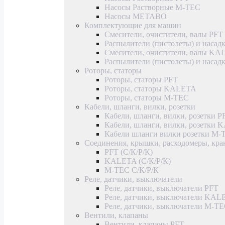
Насосы Растворные M-TEC
Насосы METABO
Комплектующие для машин
Смесители, очистители, валы PFT
Распылители (пистолеты) и насад
Смесители, очистители, валы K
Распылители (пистолеты) и наса
Роторы, статоры
Роторы, статоры PFT
Роторы, статоры KALETA
Роторы, статоры M-TEC
Кабели, шланги, вилки, розетки
Кабели, шланги, вилки, розетки P
Кабели, шланги, вилки, розетки
Кабели шланги вилки розетки M-
Соединения, крышки, расходомеры, кр
PFT (С/К/Р/К)
KALETA (С/К/Р/К)
M-TEC С/К/Р/К
Реле, датчики, выключатели
Реле, датчики, выключатели PFT
Реле, датчики, выключатели KAL
Реле, датчики, выключатели M-T
Вентили, клапаны
Вентили, клапаны PFT