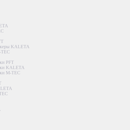
LETA
EC
FT
ункеры KALETA
M-TEC
ки PFT
етки KALETA
тки M-TEC
T
KALETA
-TEC
A