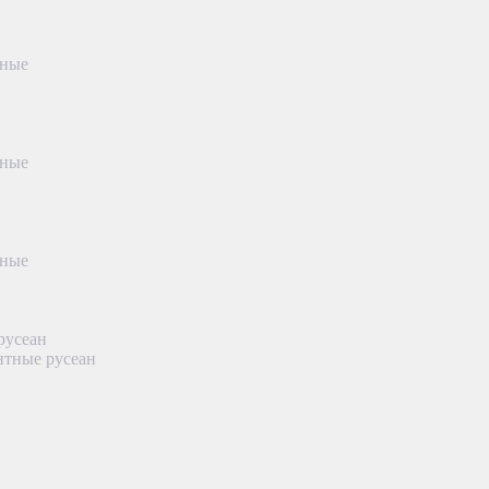
тные
тные
тные
русеан
нтные русеан