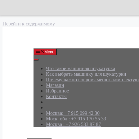
Перейти к содержимому
АРД Групп
Menu
Что такое машинная штукатурка
Как выбрать машинку для шукатурки
Почему важно вовремя менять комплекту
Магазин
Избранное
Контакты
Москва: +7 915 099 42 30
Моск. обл.: +7 915 170 55 33
Москва : +7 926 533 87 87