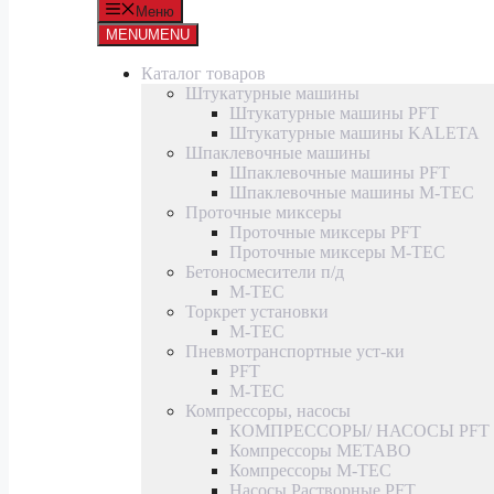
Меню
MENU
MENU
Каталог товаров
Штукатурные машины
Штукатурные машины PFT
Штукатурные машины KALETA
Шпаклевочные машины
Шпаклевочные машины PFT
Шпаклевочные машины M-TEC
Проточные миксеры
Проточные миксеры PFT
Проточные миксеры M-TEC
Бетоносмесители п/д
M-TEC
Торкрет установки
M-TEC
Пневмотранспортные уст-ки
PFT
M-TEC
Компрессоры, насосы
КОМПРЕССОРЫ/ НАСОСЫ PFT
Компрессоры METABO
Компрессоры M-TEC
Насосы Растворные PFT