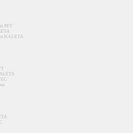
ки PFT
ALETA
дки KALETA
FT
 KALETA
TEC
аны
ETA
EC