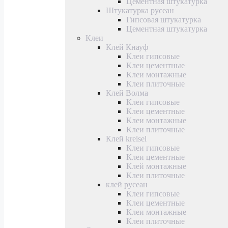
Цементная штукатурка
Штукатурка русеан
Гипсовая штукатурка
Цементная штукатурка
Клеи
Клей Кнауф
Клеи гипсовые
Клеи цементные
Клеи монтажные
Клеи плиточные
Клей Волма
Клеи гипсовые
Клеи цементные
Клеи монтажные
Клеи плиточные
Клей kreisel
Клеи гипсовые
Клеи цементные
Клей монтажные
Клеи плиточные
клей русеан
Клеи гипсовые
Клеи цементные
Клеи монтажные
Клеи плиточные