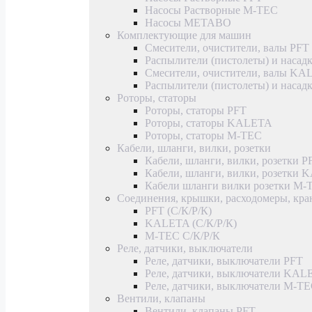
Насосы Растворные M-TEC
Насосы METABO
Комплектующие для машин
Смесители, очистители, валы PFT
Распылители (пистолеты) и насад
Смесители, очистители, валы K
Распылители (пистолеты) и наса
Роторы, статоры
Роторы, статоры PFT
Роторы, статоры KALETA
Роторы, статоры M-TEC
Кабели, шланги, вилки, розетки
Кабели, шланги, вилки, розетки P
Кабели, шланги, вилки, розетки
Кабели шланги вилки розетки M-
Соединения, крышки, расходомеры, кр
PFT (С/К/Р/К)
KALETA (С/К/Р/К)
M-TEC С/К/Р/К
Реле, датчики, выключатели
Реле, датчики, выключатели PFT
Реле, датчики, выключатели KAL
Реле, датчики, выключатели M-T
Вентили, клапаны
Вентили, клапаны PFT