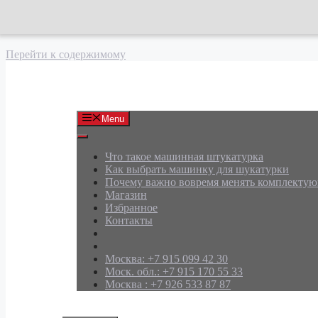
Перейти к содержимому
АРД Групп
Menu
Что такое машинная штукатурка
Как выбрать машинку для шукатурки
Почему важно вовремя менять комплекту
Магазин
Избранное
Контакты
Москва: +7 915 099 42 30
Моск. обл.: +7 915 170 55 33
Москва : +7 926 533 87 87