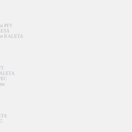
ки PFT
ALETA
дки KALETA
FT
 KALETA
TEC
аны
ETA
EC