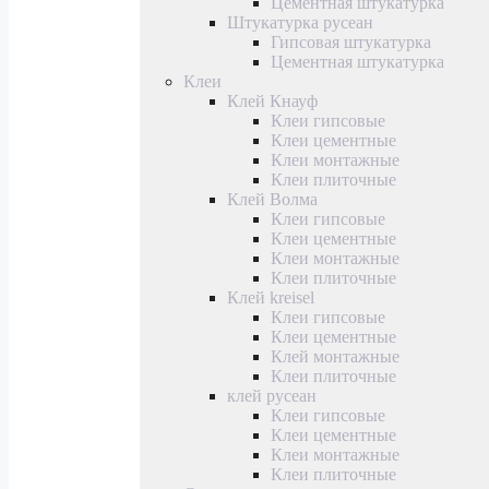
Цементная штукатурка
Штукатурка русеан
Гипсовая штукатурка
Цементная штукатурка
Клеи
Клей Кнауф
Клеи гипсовые
Клеи цементные
Клеи монтажные
Клеи плиточные
Клей Волма
Клеи гипсовые
Клеи цементные
Клеи монтажные
Клеи плиточные
Клей kreisel
Клеи гипсовые
Клеи цементные
Клей монтажные
Клеи плиточные
клей русеан
Клеи гипсовые
Клеи цементные
Клеи монтажные
Клеи плиточные