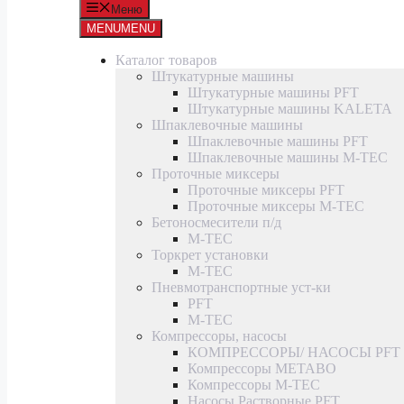
Меню
MENU
MENU
Каталог товаров
Штукатурные машины
Штукатурные машины PFT
Штукатурные машины KALETA
Шпаклевочные машины
Шпаклевочные машины PFT
Шпаклевочные машины M-TEC
Проточные миксеры
Проточные миксеры PFT
Проточные миксеры M-TEC
Бетоносмесители п/д
M-TEC
Торкрет установки
M-TEC
Пневмотранспортные уст-ки
PFT
M-TEC
Компрессоры, насосы
КОМПРЕССОРЫ/ НАСОСЫ PFT
Компрессоры METABO
Компрессоры M-TEC
Насосы Растворные PFT