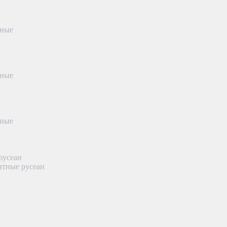
тные
тные
тные
русеан
нтные русеан