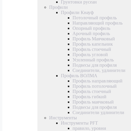
Грунтовки русеан
Профили
Профили Кнауф
Потолочный профиль
Направляющий профиль
Опорный профиль
Арочный профиль
Профиль Маячковый
Профиль капельник
Профиль стоечный
Профиль угловой
Усиленный профиль
Подвесы для профиля
Соединители, удлинители
Профиль ВОЛМА
Профиль направляющий
Профиль потолочный
Профиль стоечный
Профиль гибкий
Профиль маячковый
Подвесы для профиля
Соединители удлинители
Инструменты
Инструменты PFT
правило, уровни