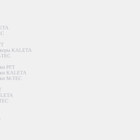
LETA
EC
FT
ункеры KALETA
M-TEC
ки PFT
етки KALETA
тки M-TEC
T
KALETA
-TEC
A