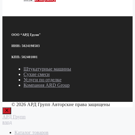
ООО “АРД Групп"
ИНН: 5024198503
КПП: 502401001
Штукатурные машины
Сухие смеси
Услуги по отделке
Компания ARD Group
© 2026 АРД Групп Авторские права защищены
Закрыть
АРД Групп
вход
Каталог товаров