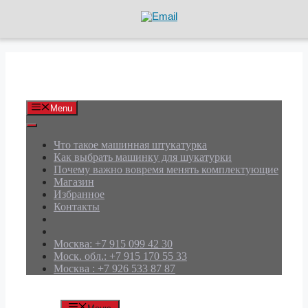
Перейти
к
содержимому
АРД Групп
Menu
Что такое машинная штукатурка
Как выбрать машинку для шукатурки
Почему важно вовремя менять комплектующие
Магазин
Избранное
Контакты
Москва: +7 915 099 42 30
Моск. обл.: +7 915 170 55 33
Москва : +7 926 533 87 87