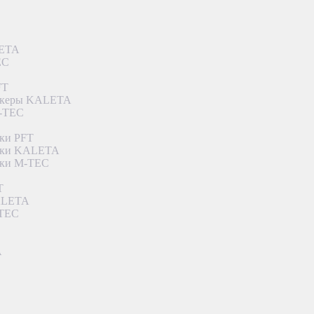
LETA
EC
FT
ункеры KALETA
M-TEC
ки PFT
етки KALETA
тки M-TEC
T
KALETA
-TEC
A