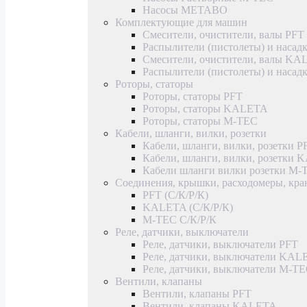
Насосы METABO
Комплектующие для машин
Смесители, очистители, валы PFT
Распылители (пистолеты) и насад
Смесители, очистители, валы K
Распылители (пистолеты) и наса
Роторы, статоры
Роторы, статоры PFT
Роторы, статоры KALETA
Роторы, статоры M-TEC
Кабели, шланги, вилки, розетки
Кабели, шланги, вилки, розетки P
Кабели, шланги, вилки, розетки
Кабели шланги вилки розетки M-
Соединения, крышки, расходомеры, кр
PFT (С/К/Р/К)
KALETA (С/К/Р/К)
M-TEC С/К/Р/К
Реле, датчики, выключатели
Реле, датчики, выключатели PFT
Реле, датчики, выключатели KAL
Реле, датчики, выключатели M-T
Вентили, клапаны
Вентили, клапаны PFT
Вентили, клапаны KALETA