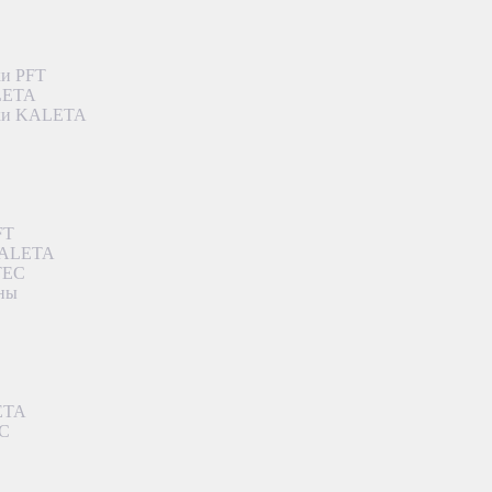
ки PFT
ALETA
дки KALETA
FT
 KALETA
TEC
аны
ETA
EC