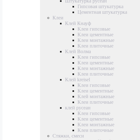
Штукатурка русеан
Гипсовая штукатурка
Цементная штукатурка
Клеи
Клей Кнауф
Клеи гипсовые
Клеи цементные
Клеи монтажные
Клеи плиточные
Клей Волма
Клеи гипсовые
Клеи цементные
Клеи монтажные
Клеи плиточные
Клей kreisel
Клеи гипсовые
Клеи цементные
Клей монтажные
Клеи плиточные
клей русеан
Клеи гипсовые
Клеи цементные
Клеи монтажные
Клеи плиточные
Стяжки, смеси