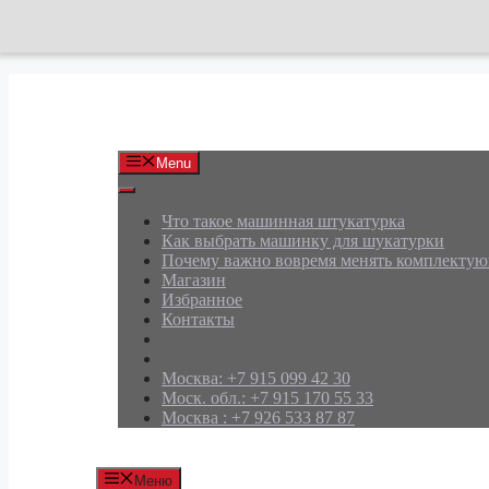
Перейти
к
содержимому
АРД Групп
Menu
Что такое машинная штукатурка
Как выбрать машинку для шукатурки
Почему важно вовремя менять комплекту
Магазин
Избранное
Контакты
Москва: +7 915 099 42 30
Моск. обл.: +7 915 170 55 33
Москва : +7 926 533 87 87
Меню