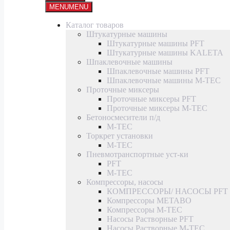
MENU
MENU
Каталог товаров
Штукатурные машины
Штукатурные машины PFT
Штукатурные машины KALETA
Шпаклевочные машины
Шпаклевочные машины PFT
Шпаклевочные машины M-TEC
Проточные миксеры
Проточные миксеры PFT
Проточные миксеры M-TEC
Бетоносмесители п/д
M-TEC
Торкрет установки
M-TEC
Пневмотранспортные уст-ки
PFT
M-TEC
Компрессоры, насосы
КОМПРЕССОРЫ/ НАСОСЫ PFT
Компрессоры METABO
Компрессоры M-TEC
Насосы Растворные PFT
Насосы Растворные M-TEC