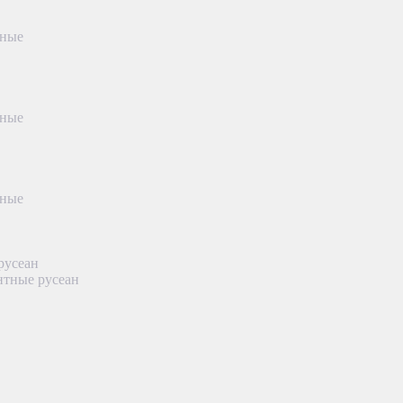
тные
тные
тные
русеан
нтные русеан