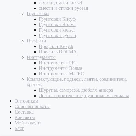
стяжки, смеси kreisel
смести и стяжки русеан
Грунтовки
Грунтовки Кнауф
Грунтовки Волма
Грунтовки kreisel
Грунтовки русеан
Профили
Профили Кнауф
Профиль ВОЛМА
Инструменты
Инструменты PFT
Инструменты Волма
Инструменты M-TEC
Комплектующие, подвесы, ленты, соединители,
крепеж
Шурупы, саморезы, дюбеля, анкера
Ленты строительные, рулонные материалы
Оптовикам
Способы оплаты
Доставка
Контакты
Мой аккаунт
Блог