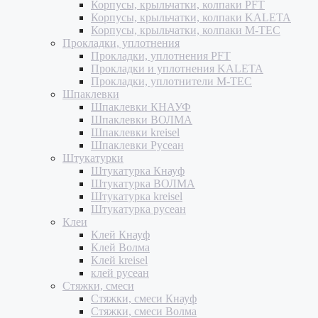
Корпусы, крыльчатки, колпаки PFT
Корпусы, крыльчатки, колпаки KALETA
Корпусы, крыльчатки, колпаки M-TEC
Прокладки, уплотнения
Прокладки, уплотнения PFT
Прокладки и уплотнения KALETA
Прокладки, уплотнители M-TEC
Шпаклевки
Шпаклевки КНАУФ
Шпаклевки ВОЛМА
Шпаклевки kreisel
Шпаклевки Русеан
Штукатурки
Штукатурка Кнауф
Штукатурка ВОЛМА
Штукатурка kreisel
Штукатурка русеан
Клеи
Клей Кнауф
Клей Волма
Клей kreisel
клей русеан
Стяжки, смеси
Стяжки, смеси Кнауф
Стяжки, смеси Волма