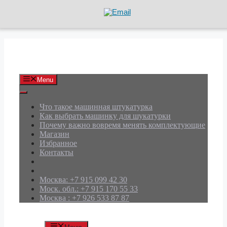
Перейти
к
содержимому
АРД Групп
Menu
Что такое машинная штукатурка
Как выбрать машинку для шукатурки
Почему важно вовремя менять комплектующие
Магазин
Избранное
Контакты
Москва: +7 915 099 42 30
Моск. обл.: +7 915 170 55 33
Москва : +7 926 533 87 87