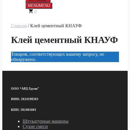
Меню
MENU
MENU
0
Главная
/ Клей цементный КНАУФ
Клей цементный КНАУФ
Товаров, соответствующих вашему запросу, не
обнаружено.
ООО “АРД Групп"
ИНН: 5024198503
КПП: 502401001
Штукатурные машины
Сухие смеси