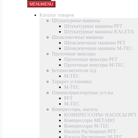
MENU
MENU
Каталог товаров
Штукатурные машины
Штукатурные машины PFT
Штукатурные машины KALETA
Шпаклевочные машины
Шпаклевочные машины PFT
Шпаклевочные машины M-TEC
Проточные миксеры
Проточные миксеры PFT
Проточные миксеры M-TEC
Бетоносмесители п/д
M-TEC
Торкрет установки
M-TEC
Пневмотранспортные уст-ки
PFT
M-TEC
Компрессоры, насосы
КОМПРЕССОРЫ/ НАСОСЫ PFT
Компрессоры METABO
Компрессоры M-TEC
Насосы Растворные PFT
Насосы Растворные M-TEC