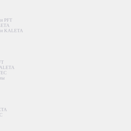
ки PFT
ALETA
дки KALETA
FT
 KALETA
TEC
аны
ETA
EC