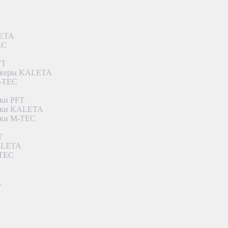
LETA
EC
FT
ункеры KALETA
M-TEC
ки PFT
етки KALETA
тки M-TEC
T
KALETA
-TEC
A