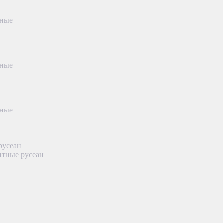
тные
тные
тные
русеан
нтные русеан