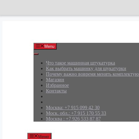
Перейти
к
содержимому
АРД Групп
Menu
Что такое машинная штукатурка
Как выбрать машинку для шукатурки
Почему важно вовремя менять комплекту
Магазин
Избранное
Контакты
Москва: +7 915 099 42 30
Моск. обл.: +7 915 170 55 33
Москва : +7 926 533 87 87
Меню