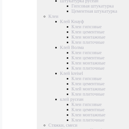
Штукатурка русеан
Гипсовая штукатурка
Цементная штукатурка
Клеи
Клей Кнауф
Клеи гипсовые
Клеи цементные
Клеи монтажные
Клеи плиточные
Клей Волма
Клеи гипсовые
Клеи цементные
Клеи монтажные
Клеи плиточные
Клей kreisel
Клеи гипсовые
Клеи цементные
Клей монтажные
Клеи плиточные
клей русеан
Клеи гипсовые
Клеи цементные
Клеи монтажные
Клеи плиточные
Стяжки, смеси