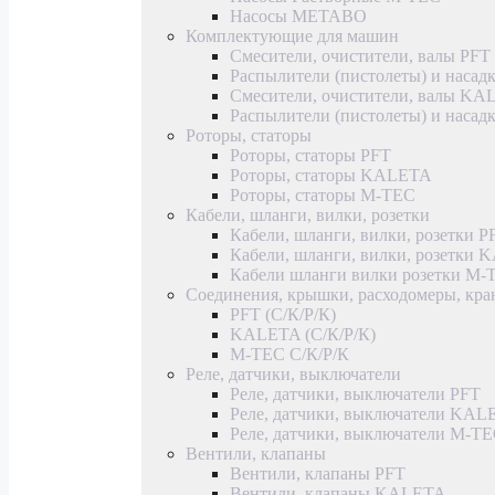
Насосы METABO
Комплектующие для машин
Смесители, очистители, валы PFT
Распылители (пистолеты) и насад
Смесители, очистители, валы K
Распылители (пистолеты) и наса
Роторы, статоры
Роторы, статоры PFT
Роторы, статоры KALETA
Роторы, статоры M-TEC
Кабели, шланги, вилки, розетки
Кабели, шланги, вилки, розетки P
Кабели, шланги, вилки, розетки
Кабели шланги вилки розетки M-
Соединения, крышки, расходомеры, кр
PFT (С/К/Р/К)
KALETA (С/К/Р/К)
M-TEC С/К/Р/К
Реле, датчики, выключатели
Реле, датчики, выключатели PFT
Реле, датчики, выключатели KAL
Реле, датчики, выключатели M-T
Вентили, клапаны
Вентили, клапаны PFT
Вентили, клапаны KALETA