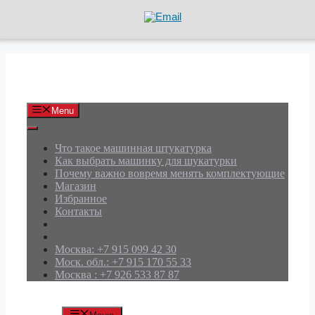
Перейти
к
содержимому
АРД Групп
Menu
Что такое машинная штукатурка
Как выбрать машинку для шукатурки
Почему важно вовремя менять комплектующие
Магазин
Избранное
Контакты
Москва: +7 915 099 42 30
Моск. обл.: +7 915 170 55 33
Москва : +7 926 533 87 87