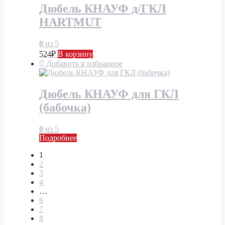
Дюбель КНАУФ д/ГКЛ
HARTMUT
0
из 5
524
₽
В корзину
Добавить в избранное
Дюбель КНАУФ для ГКЛ
(бабочка)
0
из 5
Подробнее
1
2
3
4
…
6
7
8