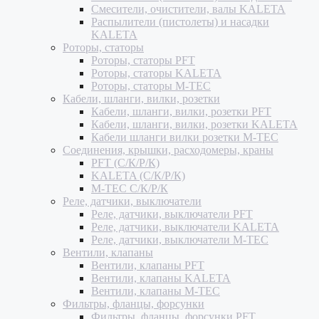
Смесители, очистители, валы KALETA
Распылители (пистолеты) и насадки
KALETA
Роторы, статоры
Роторы, статоры PFT
Роторы, статоры KALETA
Роторы, статоры M-TEC
Кабели, шланги, вилки, розетки
Кабели, шланги, вилки, розетки PFT
Кабели, шланги, вилки, розетки KALETA
Кабели шланги вилки розетки M-TEC
Соединения, крышки, расходомеры, краны
PFT (С/К/Р/К)
KALETA (С/К/Р/К)
M-TEC С/К/Р/К
Реле, датчики, выключатели
Реле, датчики, выключатели PFT
Реле, датчики, выключатели KALETA
Реле, датчики, выключатели M-TEC
Вентили, клапаны
Вентили, клапаны PFT
Вентили, клапаны KALETA
Вентили, клапаны M-TEC
Фильтры, фланцы, форсунки
Фильтры, фланцы, форсунки PFT