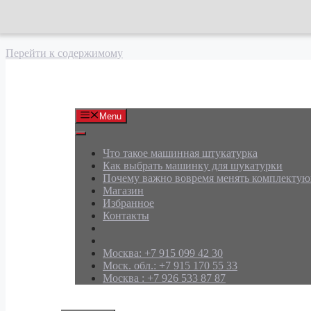
Перейти к содержимому
АРД Групп
Menu
Что такое машинная штукатурка
Как выбрать машинку для шукатурки
Почему важно вовремя менять комплекту
Магазин
Избранное
Контакты
Москва: +7 915 099 42 30
Моск. обл.: +7 915 170 55 33
Москва : +7 926 533 87 87