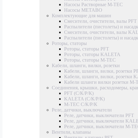
Насосы Растворные M-TEC
Насосы METABO
Комплектующие для машин
Смесители, очистители, валы PFT
Распылители (пистолеты) и насад
Смесители, очистители, валы K
Распылители (пистолеты) и наса
Роторы, статоры
Роторы, статоры PFT
Роторы, статоры KALETA
Роторы, статоры M-TEC
Кабели, шланги, вилки, розетки
Кабели, шланги, вилки, розетки P
Кабели, шланги, вилки, розетки
Кабели шланги вилки розетки M-
Соединения, крышки, расходомеры, кр
PFT (С/К/Р/К)
KALETA (С/К/Р/К)
M-TEC С/К/Р/К
Реле, датчики, выключатели
Реле, датчики, выключатели PFT
Реле, датчики, выключатели KAL
Реле, датчики, выключатели M-T
Вентили, клапаны
Вентили, клапаны PFT