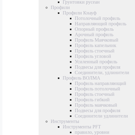
Грунтовки русеан
Профили
Профили Кнауф
Потолочный профиль
Направляющий профиль
Опорный профиль
Арочный профиль
Профиль Маячковый
Профиль капельник
Профиль стоечный
Профиль угловой
Усиленный профиль
Подвесы для профиля
Соединители, удлинители
Профиль ВОЛМА
Профиль направляющий
Профиль потолочный
Профиль стоечный
Профиль гибкий
Профиль маячковый
Подвесы для профиля
Соединители удлинители
Инструменты
Инструменты PFT
правило, уровни