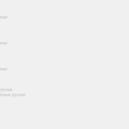
тные
тные
тные
русеан
нтные русеан