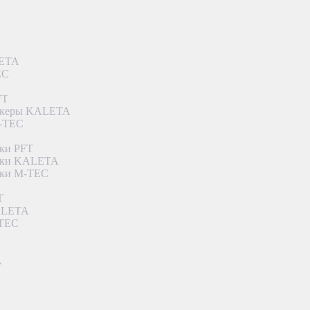
LETA
EC
FT
ункеры KALETA
M-TEC
ки PFT
етки KALETA
тки M-TEC
T
KALETA
-TEC
A