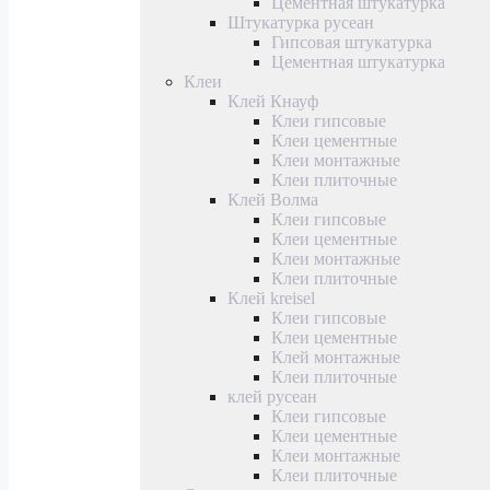
Цементная штукатурка
Штукатурка русеан
Гипсовая штукатурка
Цементная штукатурка
Клеи
Клей Кнауф
Клеи гипсовые
Клеи цементные
Клеи монтажные
Клеи плиточные
Клей Волма
Клеи гипсовые
Клеи цементные
Клеи монтажные
Клеи плиточные
Клей kreisel
Клеи гипсовые
Клеи цементные
Клей монтажные
Клеи плиточные
клей русеан
Клеи гипсовые
Клеи цементные
Клеи монтажные
Клеи плиточные