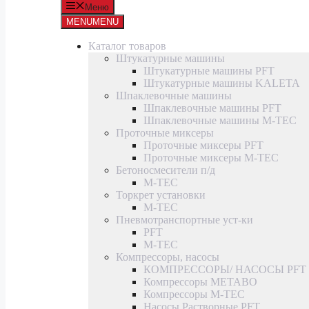
Меню
MENU
MENU
Каталог товаров
Штукатурные машины
Штукатурные машины PFT
Штукатурные машины KALETA
Шпаклевочные машины
Шпаклевочные машины PFT
Шпаклевочные машины M-TEC
Проточные миксеры
Проточные миксеры PFT
Проточные миксеры M-TEC
Бетоносмесители п/д
M-TEC
Торкрет установки
M-TEC
Пневмотранспортные уст-ки
PFT
M-TEC
Компрессоры, насосы
КОМПРЕССОРЫ/ НАСОСЫ PFT
Компрессоры METABO
Компрессоры M-TEC
Насосы Растворные PFT