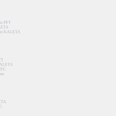
ки PFT
ALETA
дки KALETA
FT
 KALETA
TEC
аны
ETA
EC