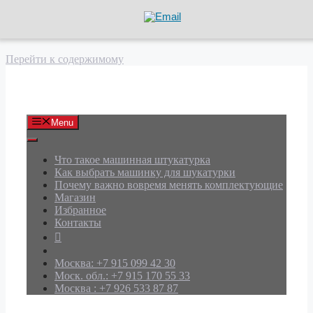
Перейти к содержимому
АРД Групп
Menu
Что такое машинная штукатурка
Как выбрать машинку для шукатурки
Почему важно вовремя менять комплектующие
Магазин
Избранное
Контакты
Москва: +7 915 099 42 30
Моск. обл.: +7 915 170 55 33
Москва : +7 926 533 87 87