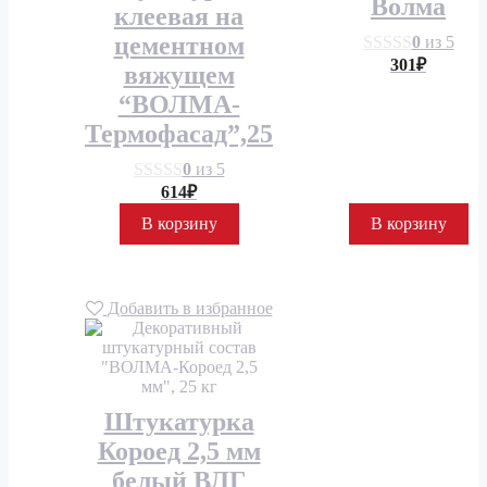
Волма
клеевая на
цементном
0
из 5
301
₽
вяжущем
“ВОЛМА-
Термофасад”,25
0
из 5
614
₽
В корзину
В корзину
Добавить в избранное
Штукатурка
Короед 2,5 мм
белый ВЛГ