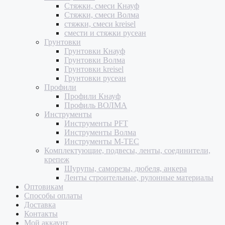
Стяжки, смеси Кнауф
Стяжки, смеси Волма
стяжки, смеси kreisel
смести и стяжки русеан
Грунтовки
Грунтовки Кнауф
Грунтовки Волма
Грунтовки kreisel
Грунтовки русеан
Профили
Профили Кнауф
Профиль ВОЛМА
Инструменты
Инструменты PFT
Инструменты Волма
Инструменты M-TEC
Комплектующие, подвесы, ленты, соединители,
крепеж
Шурупы, саморезы, дюбеля, анкера
Ленты строительные, рулонные материалы
Оптовикам
Способы оплаты
Доставка
Контакты
Мой аккаунт