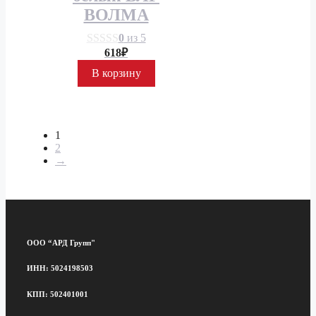
ВОЛМА
0
из 5
618
₽
В корзину
1
2
→
ООО “АРД Групп"
ИНН: 5024198503
КПП: 502401001