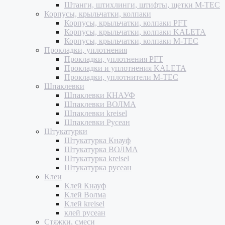
Штанги, штихлинги, штифты, щетки M-TEC
Корпусы, крыльчатки, колпаки
Корпусы, крыльчатки, колпаки PFT
Корпусы, крыльчатки, колпаки KALETA
Корпусы, крыльчатки, колпаки M-TEC
Прокладки, уплотнения
Прокладки, уплотнения PFT
Прокладки и уплотнения KALETA
Прокладки, уплотнители M-TEC
Шпаклевки
Шпаклевки КНАУФ
Шпаклевки ВОЛМА
Шпаклевки kreisel
Шпаклевки Русеан
Штукатурки
Штукатурка Кнауф
Штукатурка ВОЛМА
Штукатурка kreisel
Штукатурка русеан
Клеи
Клей Кнауф
Клей Волма
Клей kreisel
клей русеан
Стяжки, смеси