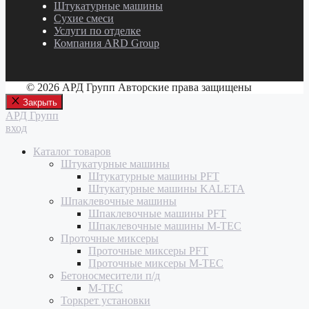
Штукатурные машины
Сухие смеси
Услуги по отделке
Компания ARD Group
© 2026 АРД Групп Авторские права защищены
Закрыть
АРД Групп
вход
Каталог товаров
Штукатурные машины
Штукатурные машины PFT
Штукатурные машины KALETA
Шпаклевочные машины
Шпаклевочные машины PFT
Шпаклевочные машины M-TEC
Проточные миксеры
Проточные миксеры PFT
Проточные миксеры M-TEC
Бетоносмесители п/д
M-TEC
Торкрет установки