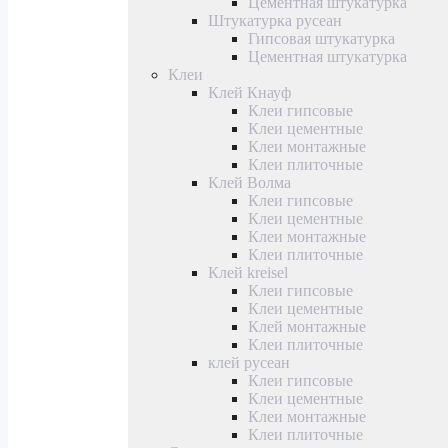
Цементная штукатурка
Штукатурка русеан
Гипсовая штукатурка
Цементная штукатурка
Клеи
Клей Кнауф
Клеи гипсовые
Клеи цементные
Клеи монтажные
Клеи плиточные
Клей Волма
Клеи гипсовые
Клеи цементные
Клеи монтажные
Клеи плиточные
Клей kreisel
Клеи гипсовые
Клеи цементные
Клей монтажные
Клеи плиточные
клей русеан
Клеи гипсовые
Клеи цементные
Клеи монтажные
Клеи плиточные