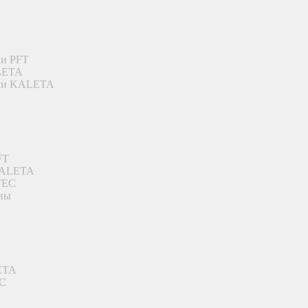
ки PFT
ALETA
дки KALETA
FT
 KALETA
TEC
аны
ETA
EC