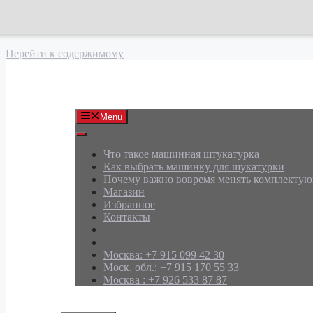
Перейти к содержимому
АРД Групп
Menu
Что такое машинная штукатурка
Как выбрать машинку для шукатурки
Почему важно вовремя менять комплекту
Магазин
Избранное
Контакты
Москва: +7 915 099 42 30
Моск. обл.: +7 915 170 55 33
Москва : +7 926 533 87 87