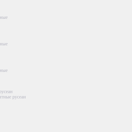
тные
тные
тные
русеан
нтные русеан