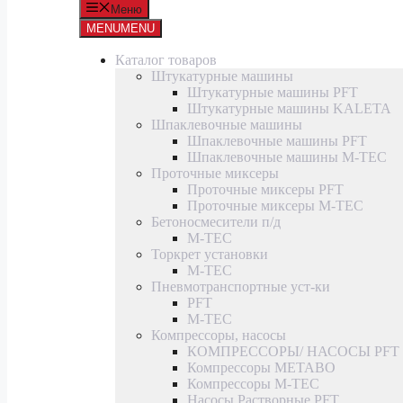
Меню
MENU
MENU
Каталог товаров
Штукатурные машины
Штукатурные машины PFT
Штукатурные машины KALETA
Шпаклевочные машины
Шпаклевочные машины PFT
Шпаклевочные машины M-TEC
Проточные миксеры
Проточные миксеры PFT
Проточные миксеры M-TEC
Бетоносмесители п/д
M-TEC
Торкрет установки
M-TEC
Пневмотранспортные уст-ки
PFT
M-TEC
Компрессоры, насосы
КОМПРЕССОРЫ/ НАСОСЫ PFT
Компрессоры METABO
Компрессоры M-TEC
Насосы Растворные PFT