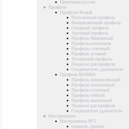
Грунтовки русеан
Профили
Профили Кнауф
Потолочный профиль
Направляющий профиль
Опорный профиль
Арочный профиль
Профиль Маячковый
Профиль капельник
Профиль стоечный
Профиль угловой
Усиленный профиль
Подвесы для профиля
Соединители, удлинители
Профиль ВОЛМА
Профиль направляющий
Профиль потолочный
Профиль стоечный
Профиль гибкий
Профиль маячковый
Подвесы для профиля
Соединители удлинители
Инструменты
Инструменты PFT
правило, уровни