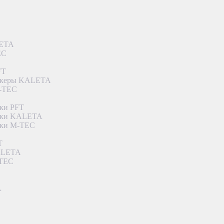
LETA
EC
FT
ункеры KALETA
M-TEC
ки PFT
етки KALETA
тки M-TEC
T
KALETA
-TEC
A