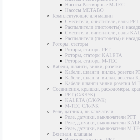
Насосы Растворные M-TEC
Насосы METABO
Комплектующие для машин
Смесители, очистители, валы PFT
Распылители (пистолеты) и насад
Смесители, очистители, валы K
Распылители (пистолеты) и наса
Роторы, статоры
Роторы, статоры PFT
Роторы, статоры KALETA
Роторы, статоры M-TEC
Кабели, шланги, вилки, розетки
Кабели, шланги, вилки, розетки P
Кабели, шланги, вилки, розетки
Кабели шланги вилки розетки M-
Соединения, крышки, расходомеры, кр
PFT (С/К/Р/К)
KALETA (С/К/Р/К)
M-TEC С/К/Р/К
Реле, датчики, выключатели
Реле, датчики, выключатели PFT
Реле, датчики, выключатели KAL
Реле, датчики, выключатели M-T
Вентили, клапаны
Вентили, клапаны PFT