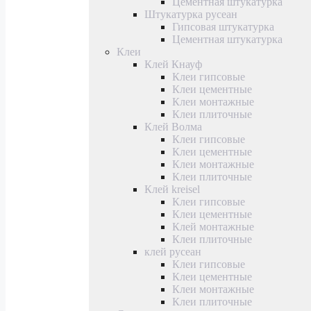
Цементная штукатурка
Штукатурка русеан
Гипсовая штукатурка
Цементная штукатурка
Клеи
Клей Кнауф
Клеи гипсовые
Клеи цементные
Клеи монтажные
Клеи плиточные
Клей Волма
Клеи гипсовые
Клеи цементные
Клеи монтажные
Клеи плиточные
Клей kreisel
Клеи гипсовые
Клеи цементные
Клей монтажные
Клеи плиточные
клей русеан
Клеи гипсовые
Клеи цементные
Клеи монтажные
Клеи плиточные