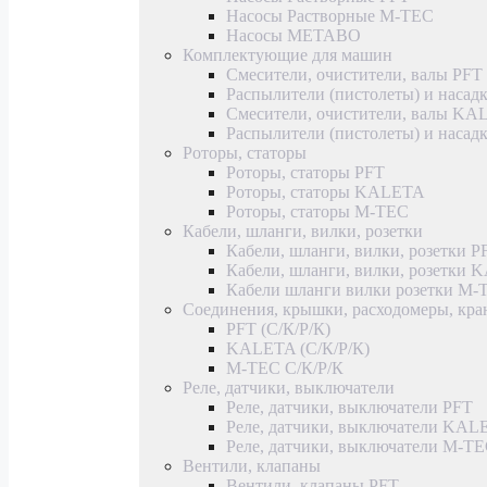
Насосы Растворные M-TEC
Насосы METABO
Комплектующие для машин
Смесители, очистители, валы PFT
Распылители (пистолеты) и насад
Смесители, очистители, валы K
Распылители (пистолеты) и наса
Роторы, статоры
Роторы, статоры PFT
Роторы, статоры KALETA
Роторы, статоры M-TEC
Кабели, шланги, вилки, розетки
Кабели, шланги, вилки, розетки P
Кабели, шланги, вилки, розетки
Кабели шланги вилки розетки M-
Соединения, крышки, расходомеры, кр
PFT (С/К/Р/К)
KALETA (С/К/Р/К)
M-TEC С/К/Р/К
Реле, датчики, выключатели
Реле, датчики, выключатели PFT
Реле, датчики, выключатели KAL
Реле, датчики, выключатели M-T
Вентили, клапаны
Вентили, клапаны PFT