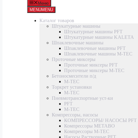
Меню
MENU
MENU
Каталог товаров
Штукатурные машины
Штукатурные машины PFT
Штукатурные машины KALETA
Шпаклевочные машины
Шпаклевочные машины PFT
Шпаклевочные машины M-TEC
Проточные миксеры
Проточные миксеры PFT
Проточные миксеры M-TEC
Бетоносмесители п/д
M-TEC
Торкрет установки
M-TEC
Пневмотранспортные уст-ки
PFT
M-TEC
Компрессоры, насосы
КОМПРЕССОРЫ/ НАСОСЫ PFT
Компрессоры METABO
Компрессоры M-TEC
Насосы Растворные PFT