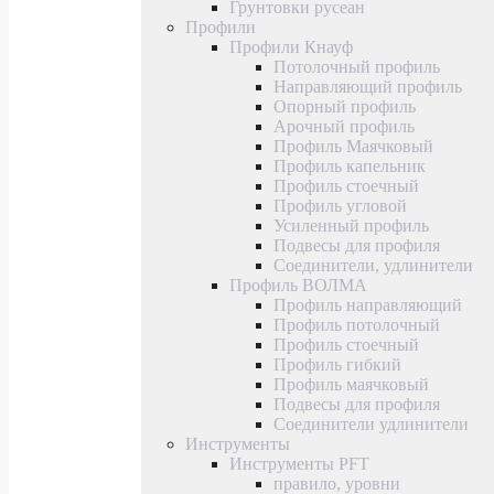
Грунтовки русеан
Профили
Профили Кнауф
Потолочный профиль
Направляющий профиль
Опорный профиль
Арочный профиль
Профиль Маячковый
Профиль капельник
Профиль стоечный
Профиль угловой
Усиленный профиль
Подвесы для профиля
Соединители, удлинители
Профиль ВОЛМА
Профиль направляющий
Профиль потолочный
Профиль стоечный
Профиль гибкий
Профиль маячковый
Подвесы для профиля
Соединители удлинители
Инструменты
Инструменты PFT
правило, уровни