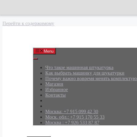
Перейти к содержимому
АРД Групп
Menu
Что такое машинная штукатурка
Как выбрать машинку для шукатурки
Почему важно вовремя менять комплекту
Магазин
Избранное
Контакты
Москва: +7 915 099 42 30
Моск. обл.: +7 915 170 55 33
Москва : +7 926 533 87 87