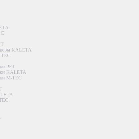
LETA
EC
FT
ункеры KALETA
M-TEC
ки PFT
етки KALETA
тки M-TEC
T
KALETA
-TEC
A