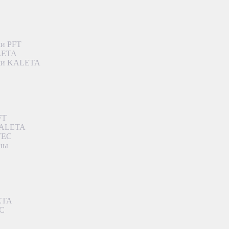
ки PFT
ALETA
дки KALETA
FT
 KALETA
TEC
аны
ETA
EC