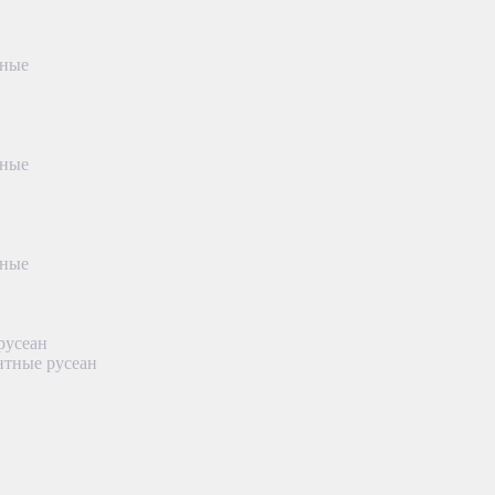
тные
тные
тные
русеан
нтные русеан