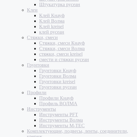
Штукатурка русеан
Клеи
Клей Кнауф
Клей Волма
Клей kreisel
клей русеан
Стяжки, смеси
Стяжки, смеси Кнауф
Стяжки, смеси Волма
стяжки, смеси kreisel
смести и стяжки русеан
Грунтовки
Грунтовки Кнауф
Грунтовки Волма
Грунтовки kreisel
Грунтовки русеан
Профили
Профили Кнауф
Профиль ВОЛМА
Инструменты
Инструменты PFT
Инструменты Волма
Инструменты M-TEC
Комплектующие, подвесы, ленты, соединители,
крепеж