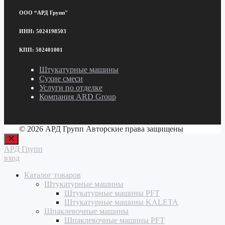
ООО “АРД Групп"
ИНН: 5024198503
КПП: 502401001
Штукатурные машины
Сухие смеси
Услуги по отделке
Компания ARD Group
© 2026 АРД Групп Авторские права защищены
Закрыть
АРД Групп
вход
Каталог товаров
Штукатурные машины
Штукатурные машины PFT
Штукатурные машины KALETA
Шпаклевочные машины
Шпаклевочные машины PFT