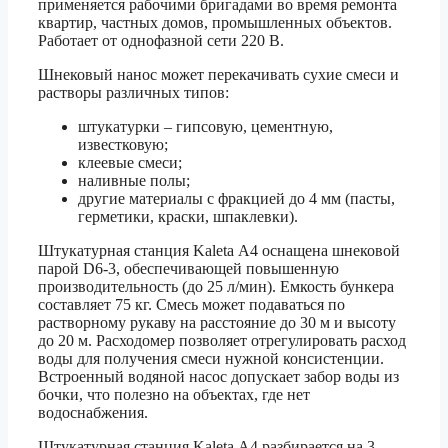
применяется рабочими бригадами во время ремонта
квартир, частных домов, промышленных объектов.
Работает от однофазной сети 220 В.
Шнековый нанос может перекачивать сухие смеси и
растворы различных типов:
штукатурки – гипсовую, цементную,
известковую;
клеевые смеси;
наливные полы;
другие материалы с фракцией до 4 мм (пасты,
герметики, краски, шпаклевки).
Штукатурная станция Kaleta А4 оснащена шнековой
парой D6-3, обеспечивающей повышенную
производительность (до 25 л/мин). Емкость бункера
составляет 75 кг. Смесь может подаваться по
растворному рукаву на расстояние до 30 м и высоту
до 20 м. Расходомер позволяет отрегулировать расход
воды для получения смеси нужной консистенции.
Встроенный водяной насос допускает забор воды из
бочки, что полезно на объектах, где нет
водоснабжения.
Штукатурная станция Kaleta А4 разбирается на 3