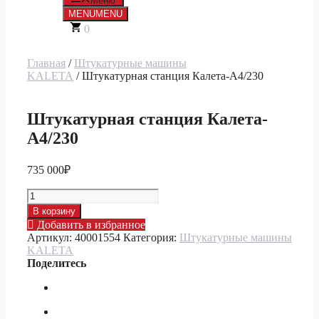
Меню
MENU
MENU
0
Главная
/
Штукатурные машины
KALETA
/ Штукатурная станция Калета-А4/230
Штукатурная станция Калета-
А4/230
735 000
₽
Количество
товара
В корзину
Штукатурная
Добавить в избранное
станция
Артикул:
40001554
Категория:
Штукатурные машины
Калета-
KALETA
А4/230
Поделитесь