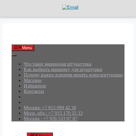
Перейти
к
содержимому
АРД Групп
Menu
Что такое машинная штукатурка
Как выбрать машинку для шукатурки
Почему важно вовремя менять комплектующие
Магазин
Избранное
Контакты
Москва: +7 915 099 42 30
Моск. обл.: +7 915 170 55 33
Москва : +7 926 533 87 87