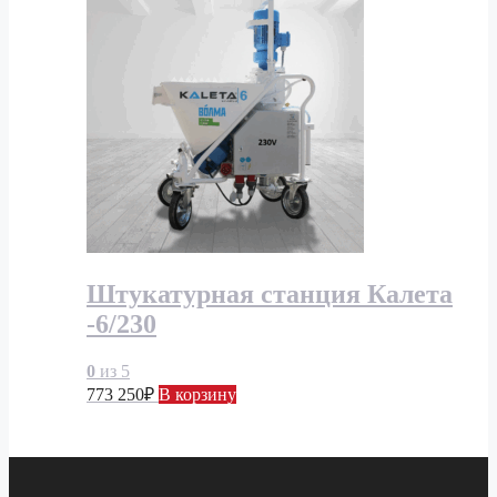
Штукатурная станция Калета
-6/230
0
из 5
773 250
₽
В корзину