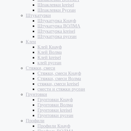
Шпаклевки kreisel
Шпаклевки Русеан
Штукатурки
Штукатурка Кнауф
Штукатурка ВОЛМА
Штукатурка kreisel
Штукатурка русеан
Клеи
Клей Кнауф
Клей Волма
Клей kreisel
клей русеан
Стяжки, смеси
Стяжки, смеси Кнауф
Стяжки, смеси Волма
стяжки, смеси kreisel
смести и стяжки русеан
Грунтовки
Грунтовки Кнауф
Грунтовки Волма
Грунтовки kreisel
Грунтовки русеан
Профили
Профили Кнауф