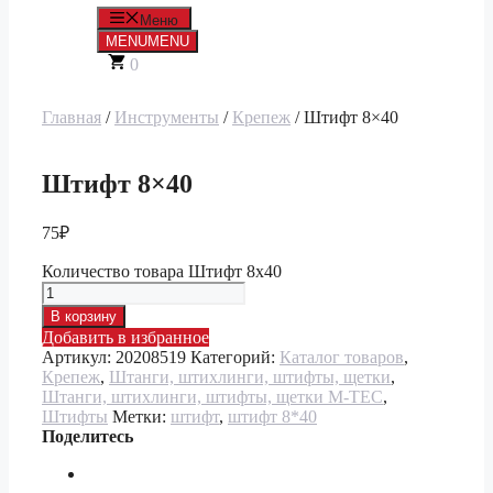
Меню
MENU
MENU
0
Главная
/
Инструменты
/
Крепеж
/ Штифт 8×40
Штифт 8×40
75
₽
Количество товара Штифт 8x40
В корзину
Добавить в избранное
Артикул:
20208519
Категорий:
Каталог товаров
,
Крепеж
,
Штанги, штихлинги, штифты, щетки
,
Штанги, штихлинги, штифты, щетки M-TEC
,
Штифты
Метки:
штифт
,
штифт 8*40
Поделитесь