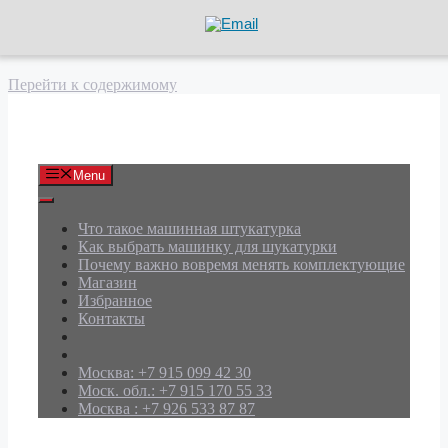
Перейти к содержимому
АРД Групп
Menu
Что такое машинная штукатурка
Как выбрать машинку для шукатурки
Почему важно вовремя менять комплектующие
Магазин
Избранное
Контакты
Москва: +7 915 099 42 30
Моск. обл.: +7 915 170 55 33
Москва : +7 926 533 87 87