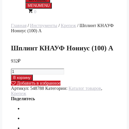
Меню
MENU
MENU
0
Главная
/
Инструменты
/
Крепеж
/ Шплинт КНАУФ
Нониус (100) А
Шплинт КНАУФ Нониус (100) А
932
₽
Количество
товара
В корзину
Шплинт
Добавить в избранное
КНАУФ
Артикул:
548788
Категории:
Каталог товаров
,
Нониус
Крепеж
(100)
Поделитесь
А