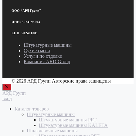
ООО “АРД Групп"
ИНН: 5024198503
КПП: 502401001
Штукатурные машины
Сухие смеси
Услуги по отделке
Компания ARD Group
© 2026 АРД Групп Авторские права защищены
Закрыть
АРД Групп
вход
Каталог товаров
Штукатурные машины
Штукатурные машины PFT
Штукатурные машины KALETA
Шпаклевочные машины