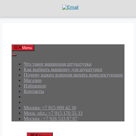
Перейти
к
содержимому
АРД Групп
Menu
Что такое машинная штукатурка
Как выбрать машинку для шукатурки
Почему важно вовремя менять комплектующие
Магазин
Избранное
Контакты
Москва: +7 915 099 42 30
Моск. обл.: +7 915 170 55 33
Москва : +7 926 533 87 87