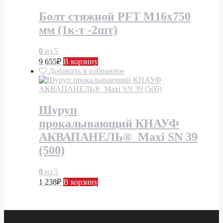
Болт стяжной PFT М16х750
мм (1к-т -2шт)
0
из 5
9 655
₽
В корзину
Добавить в избранное
Шуруп
прокалывающий КНАУФ
АКВАПАНЕЛЬ® Maxi SN 39
(500)
0
из 5
1 238
₽
В корзину