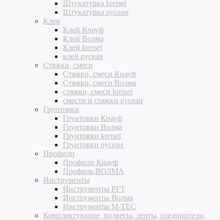
Штукатурка kreisel
Штукатурка русеан
Клеи
Клей Кнауф
Клей Волма
Клей kreisel
клей русеан
Стяжки, смеси
Стяжки, смеси Кнауф
Стяжки, смеси Волма
стяжки, смеси kreisel
смести и стяжки русеан
Грунтовки
Грунтовки Кнауф
Грунтовки Волма
Грунтовки kreisel
Грунтовки русеан
Профили
Профили Кнауф
Профиль ВОЛМА
Инструменты
Инструменты PFT
Инструменты Волма
Инструменты M-TEC
Комплектующие, подвесы, ленты, соединители,