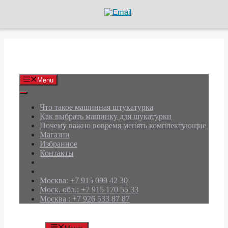
Перейти
к
содержимому
АРД Групп
Menu
Что такое машинная штукатурка
Как выбрать машинку для шукатурки
Почему важно вовремя менять комплектующие
Магазин
Избранное
Контакты
Москва: +7 915 099 42 30
Моск. обл.: +7 915 170 55 33
Москва : +7 926 533 87 87