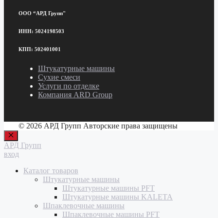
ООО “АРД Групп"
ИНН: 5024198503
КПП: 502401001
Штукатурные машины
Сухие смеси
Услуги по отделке
Компания ARD Group
© 2026 АРД Групп Авторские права защищены
Закрыть
АРД Групп
вход
Каталог товаров
Штукатурные машины
Штукатурные машины PFT
Штукатурные машины KALETA
Шпаклевочные машины
Шпаклевочные машины PFT