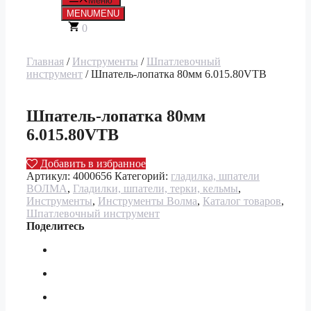
Меню
MENU
MENU
0
Главная
/
Инструменты
/
Шпатлевочный
инструмент
/ Шпатель-лопатка 80мм 6.015.80VTB
Шпатель-лопатка 80мм
6.015.80VTB
Добавить в избранное
Артикул:
4000656
Категорий:
гладилка, шпатели
ВОЛМА
,
Гладилки, шпатели, терки, кельмы
,
Инструменты
,
Инструменты Волма
,
Каталог товаров
,
Шпатлевочный инструмент
Поделитесь