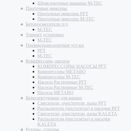
Шпаклевочные машины M-TEC
Проточные миксеры
Проточные миксеры PFT
Проточные миксеры M-TEC
Бетоносмесители п/д
M-TEC
Торкрет установки
M-TEC
Пневмотранспортные уст-ки
PFT
M-TEC
Компрессоры, насосы
КОМПРЕССОРЫ/ НАСОСЫ PFT
Компрессоры METABO
Компрессоры M-TEC
Насосы Растворные PFT
Насосы Растворные M-TEC
Насосы METABO
Комплектующие для машин
Смесители, очистители, валы PFT
Распылители (пистолеты) и насадки PFT
Смесители, очистители, валы KALETA
Распылители (пистолеты) и насадки
KALETA
Роторы, статоры