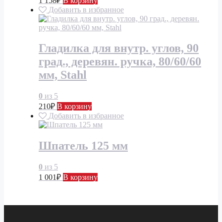
1 158
₽
В корзину
Добавить в избранное
Гладилка для внутр. углов, 90
град., деревян. ручка, 80/60/60
мм, Stahl
0
из 5
210
₽
В корзину
Добавить в избранное
Шпатель 125 мм
0
из 5
1 001
₽
В корзину