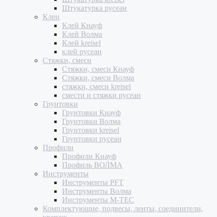
Штукатурка русеан
Клеи
Клей Кнауф
Клей Волма
Клей kreisel
клей русеан
Стяжки, смеси
Стяжки, смеси Кнауф
Стяжки, смеси Волма
стяжки, смеси kreisel
смести и стяжки русеан
Грунтовки
Грунтовки Кнауф
Грунтовки Волма
Грунтовки kreisel
Грунтовки русеан
Профили
Профили Кнауф
Профиль ВОЛМА
Инструменты
Инструменты PFT
Инструменты Волма
Инструменты M-TEC
Комплектующие, подвесы, ленты, соединители,