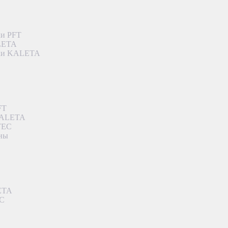
ки PFT
ALETA
дки KALETA
FT
 KALETA
TEC
аны
ETA
EC