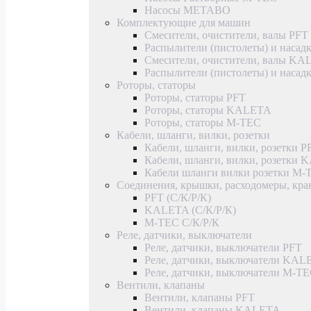
Насосы METABO
Комплектующие для машин
Смесители, очистители, валы PFT
Распылители (пистолеты) и насад
Смесители, очистители, валы K
Распылители (пистолеты) и наса
Роторы, статоры
Роторы, статоры PFT
Роторы, статоры KALETA
Роторы, статоры M-TEC
Кабели, шланги, вилки, розетки
Кабели, шланги, вилки, розетки P
Кабели, шланги, вилки, розетки
Кабели шланги вилки розетки M-
Соединения, крышки, расходомеры, кр
PFT (С/К/Р/К)
KALETA (С/К/Р/К)
M-TEC С/К/Р/К
Реле, датчики, выключатели
Реле, датчики, выключатели PFT
Реле, датчики, выключатели KAL
Реле, датчики, выключатели M-T
Вентили, клапаны
Вентили, клапаны PFT
Вентили, клапаны KALETA