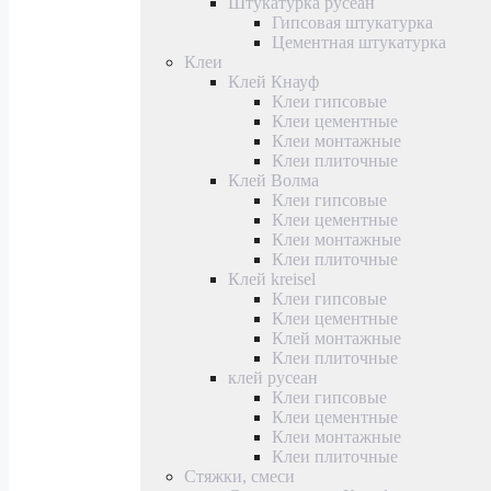
Штукатурка русеан
Гипсовая штукатурка
Цементная штукатурка
Клеи
Клей Кнауф
Клеи гипсовые
Клеи цементные
Клеи монтажные
Клеи плиточные
Клей Волма
Клеи гипсовые
Клеи цементные
Клеи монтажные
Клеи плиточные
Клей kreisel
Клеи гипсовые
Клеи цементные
Клей монтажные
Клеи плиточные
клей русеан
Клеи гипсовые
Клеи цементные
Клеи монтажные
Клеи плиточные
Стяжки, смеси