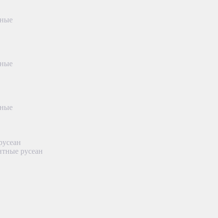
тные
тные
тные
русеан
нтные русеан