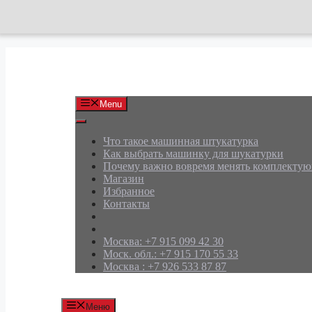
Перейти
к
содержимому
АРД Групп
Menu
Что такое машинная штукатурка
Как выбрать машинку для шукатурки
Почему важно вовремя менять комплекту
Магазин
Избранное
Контакты
Москва: +7 915 099 42 30
Моск. обл.: +7 915 170 55 33
Москва : +7 926 533 87 87
Меню