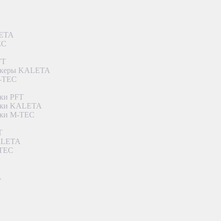
LETA
EC
FT
ункеры KALETA
M-TEC
ки PFT
етки KALETA
тки M-TEC
T
KALETA
-TEC
A