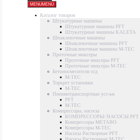
MENU
MENU
Каталог товаров
Штукатурные машины
Штукатурные машины PFT
Штукатурные машины KALETA
Шпаклевочные машины
Шпаклевочные машины PFT
Шпаклевочные машины M-TEC
Проточные миксеры
Проточные миксеры PFT
Проточные миксеры M-TEC
Бетоносмесители п/д
M-TEC
Торкрет установки
M-TEC
Пневмотранспортные уст-ки
PFT
M-TEC
Компрессоры, насосы
КОМПРЕССОРЫ/ НАСОСЫ PFT
Компрессоры METABO
Компрессоры M-TEC
Насосы Растворные PFT
Насосы Растворные M-TEC