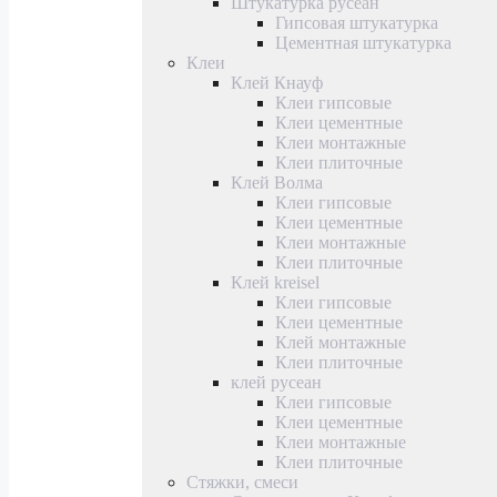
Штукатурка русеан
Гипсовая штукатурка
Цементная штукатурка
Клеи
Клей Кнауф
Клеи гипсовые
Клеи цементные
Клеи монтажные
Клеи плиточные
Клей Волма
Клеи гипсовые
Клеи цементные
Клеи монтажные
Клеи плиточные
Клей kreisel
Клеи гипсовые
Клеи цементные
Клей монтажные
Клеи плиточные
клей русеан
Клеи гипсовые
Клеи цементные
Клеи монтажные
Клеи плиточные
Стяжки, смеси