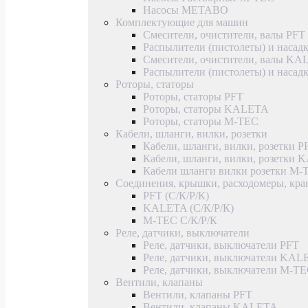
Насосы METABO
Комплектующие для машин
Смесители, очистители, валы PFT
Распылители (пистолеты) и насад
Смесители, очистители, валы K
Распылители (пистолеты) и наса
Роторы, статоры
Роторы, статоры PFT
Роторы, статоры KALETA
Роторы, статоры M-TEC
Кабели, шланги, вилки, розетки
Кабели, шланги, вилки, розетки P
Кабели, шланги, вилки, розетки
Кабели шланги вилки розетки M-
Соединения, крышки, расходомеры, кр
PFT (С/К/Р/К)
KALETA (С/К/Р/К)
M-TEC С/К/Р/К
Реле, датчики, выключатели
Реле, датчики, выключатели PFT
Реле, датчики, выключатели KAL
Реле, датчики, выключатели M-T
Вентили, клапаны
Вентили, клапаны PFT
Вентили, клапаны KALETA