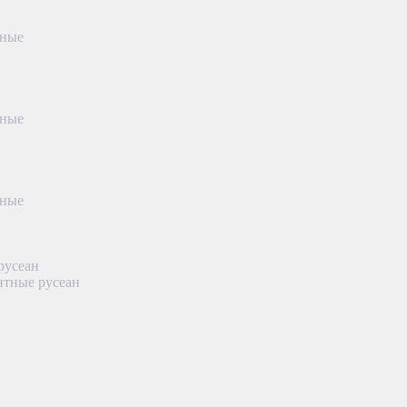
тные
тные
тные
русеан
нтные русеан