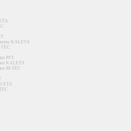
LETA
EC
FT
ункеры KALETA
M-TEC
ки PFT
етки KALETA
тки M-TEC
T
KALETA
-TEC
A