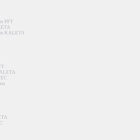
ки PFT
ALETA
дки KALETA
FT
 KALETA
TEC
аны
ETA
EC