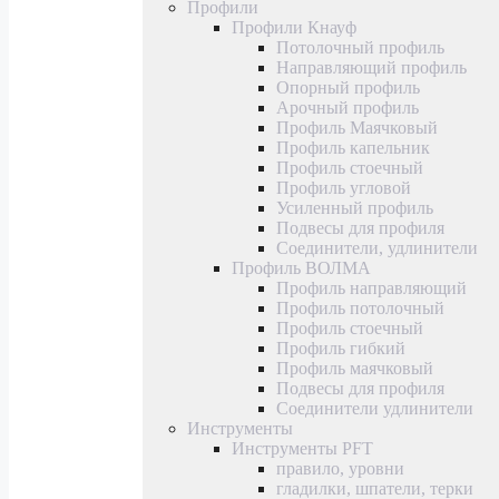
Профили
Профили Кнауф
Потолочный профиль
Направляющий профиль
Опорный профиль
Арочный профиль
Профиль Маячковый
Профиль капельник
Профиль стоечный
Профиль угловой
Усиленный профиль
Подвесы для профиля
Соединители, удлинители
Профиль ВОЛМА
Профиль направляющий
Профиль потолочный
Профиль стоечный
Профиль гибкий
Профиль маячковый
Подвесы для профиля
Соединители удлинители
Инструменты
Инструменты PFT
правило, уровни
гладилки, шпатели, терки