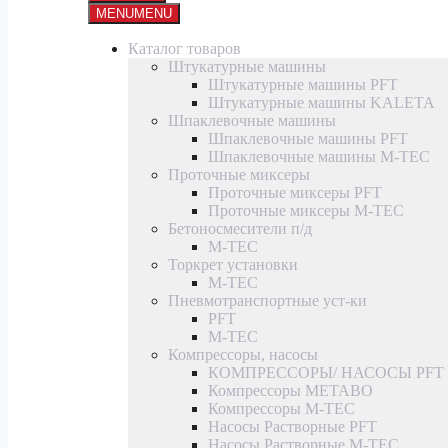
MENU
MENU
Каталог товаров
Штукатурные машины
Штукатурные машины PFT
Штукатурные машины KALETA
Шпаклевочные машины
Шпаклевочные машины PFT
Шпаклевочные машины M-TEC
Проточные миксеры
Проточные миксеры PFT
Проточные миксеры M-TEC
Бетоносмесители п/д
M-TEC
Торкрет установки
M-TEC
Пневмотранспортные уст-ки
PFT
M-TEC
Компрессоры, насосы
КОМПРЕССОРЫ/ НАСОСЫ PFT
Компрессоры METABO
Компрессоры M-TEC
Насосы Растворные PFT
Насосы Растворные M-TEC