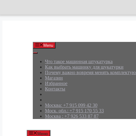
Перейти
к
содержимому
АРД Групп
Menu
Что такое машинная штукатурка
Как выбрать машинку для шукатурки
Почему важно вовремя менять комплекту
Магазин
Избранное
Контакты
Москва: +7 915 099 42 30
Моск. обл.: +7 915 170 55 33
Москва : +7 926 533 87 87
Меню