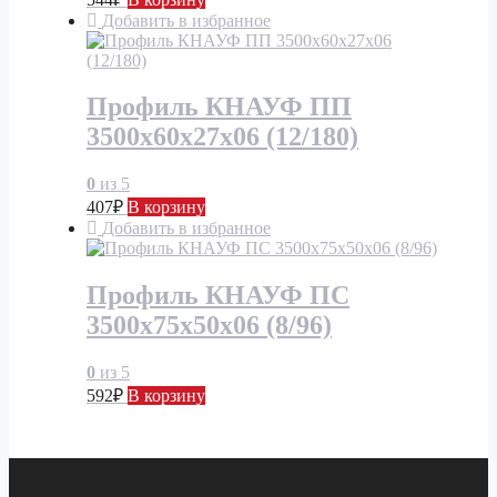
Добавить в избранное
Профиль КНАУФ ПП
3500х60х27х06 (12/180)
0
из 5
407
₽
В корзину
Добавить в избранное
Профиль КНАУФ ПС
3500х75х50х06 (8/96)
0
из 5
592
₽
В корзину