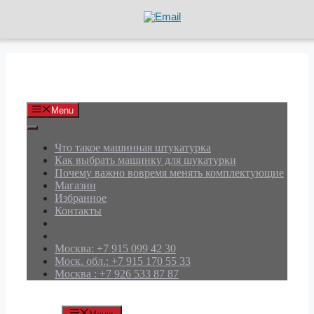
Перейти
к
содержимому
АРД Групп
Menu
Что такое машинная штукатурка
Как выбрать машинку для шукатурки
Почему важно вовремя менять комплектующие
Магазин
Избранное
Контакты
Москва: +7 915 099 42 30
Моск. обл.: +7 915 170 55 33
Москва : +7 926 533 87 87