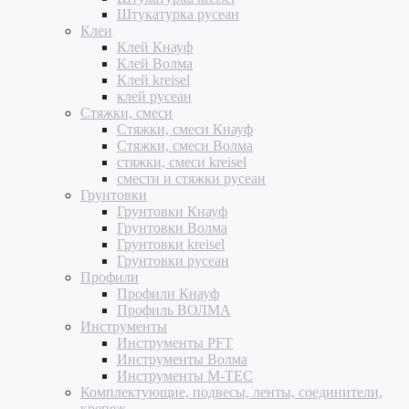
Штукатурка русеан
Клеи
Клей Кнауф
Клей Волма
Клей kreisel
клей русеан
Стяжки, смеси
Стяжки, смеси Кнауф
Стяжки, смеси Волма
стяжки, смеси kreisel
смести и стяжки русеан
Грунтовки
Грунтовки Кнауф
Грунтовки Волма
Грунтовки kreisel
Грунтовки русеан
Профили
Профили Кнауф
Профиль ВОЛМА
Инструменты
Инструменты PFT
Инструменты Волма
Инструменты M-TEC
Комплектующие, подвесы, ленты, соединители,
крепеж