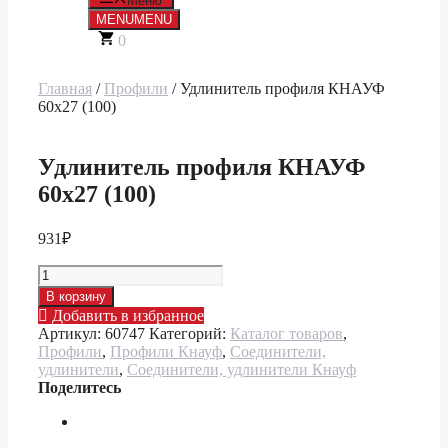
Меню
MENU
MENU
0
Главная
/
Профили
/ Удлинитель профиля КНАУФ
60х27 (100)
Удлинитель профиля КНАУФ
60х27 (100)
931
₽
Количество
товара
В корзину
Удлинитель
Добавить в избранное
профиля
Артикул:
60747
Категорий:
Каталог товаров
,
КНАУФ
Профили
,
Профили Кнауф
,
Соединители,
60х27
удлинители
,
Соединители, удлинители Кнауф
(100)
Поделитесь