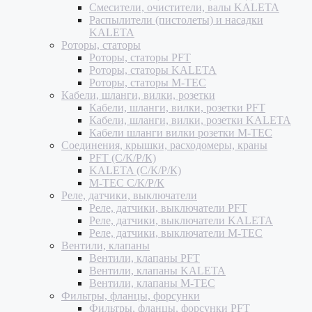
Смесители, очистители, валы KALETA
Распылители (пистолеты) и насадки
KALETA
Роторы, статоры
Роторы, статоры PFT
Роторы, статоры KALETA
Роторы, статоры M-TEC
Кабели, шланги, вилки, розетки
Кабели, шланги, вилки, розетки PFT
Кабели, шланги, вилки, розетки KALETA
Кабели шланги вилки розетки M-TEC
Соединения, крышки, расходомеры, краны
PFT (С/К/Р/К)
KALETA (С/К/Р/К)
M-TEC С/К/Р/К
Реле, датчики, выключатели
Реле, датчики, выключатели PFT
Реле, датчики, выключатели KALETA
Реле, датчики, выключатели M-TEC
Вентили, клапаны
Вентили, клапаны PFT
Вентили, клапаны KALETA
Вентили, клапаны M-TEC
Фильтры, фланцы, форсунки
Фильтры, фланцы, форсунки PFT