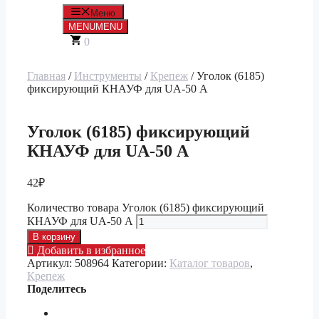
Меню
MENU
MENU
0
Главная
/
Инструменты
/
Крепеж
/ Уголок (6185)
фиксирующий КНАУФ для UA-50 А
Уголок (6185) фиксирующий
КНАУФ для UA-50 А
42
₽
Количество товара Уголок (6185) фиксирующий
КНАУФ для UA-50 А
В корзину
Добавить в избранное
Артикул:
508964
Категории:
Каталог товаров
,
Крепеж
Поделитесь