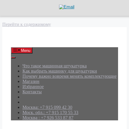
Перейти к содержимому
АРД Групп
Menu
Что такое машинная штукатурка
Как выбрать машинку для шукатурки
Почему важно вовремя менять комплектующие
Магазин
Избранное
Контакты
Москва: +7 915 099 42 30
Моск. обл.: +7 915 170 55 33
Москва : +7 926 533 87 87