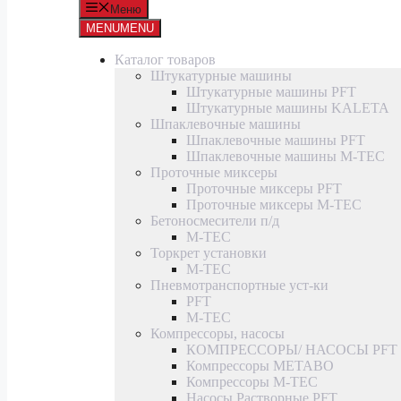
Меню
MENU
MENU
Каталог товаров
Штукатурные машины
Штукатурные машины PFT
Штукатурные машины KALETA
Шпаклевочные машины
Шпаклевочные машины PFT
Шпаклевочные машины M-TEC
Проточные миксеры
Проточные миксеры PFT
Проточные миксеры M-TEC
Бетоносмесители п/д
M-TEC
Торкрет установки
M-TEC
Пневмотранспортные уст-ки
PFT
M-TEC
Компрессоры, насосы
КОМПРЕССОРЫ/ НАСОСЫ PFT
Компрессоры METABO
Компрессоры M-TEC
Насосы Растворные PFT