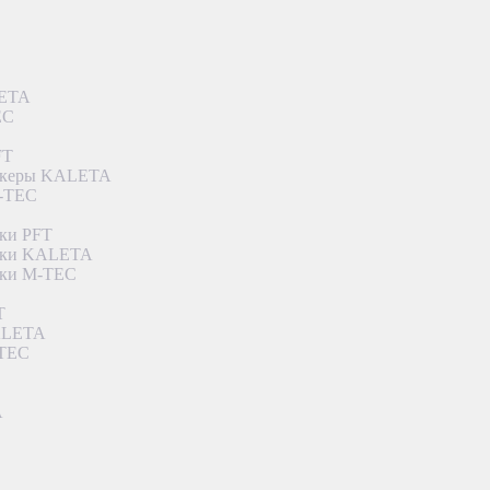
LETA
EC
FT
ункеры KALETA
M-TEC
ки PFT
етки KALETA
тки M-TEC
T
KALETA
-TEC
A