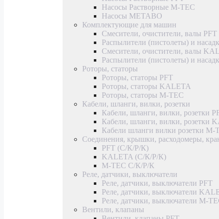
Насосы Растворные M-TEC
Насосы METABO
Комплектующие для машин
Смесители, очистители, валы PFT
Распылители (пистолеты) и насад
Смесители, очистители, валы K
Распылители (пистолеты) и наса
Роторы, статоры
Роторы, статоры PFT
Роторы, статоры KALETA
Роторы, статоры M-TEC
Кабели, шланги, вилки, розетки
Кабели, шланги, вилки, розетки P
Кабели, шланги, вилки, розетки
Кабели шланги вилки розетки M-
Соединения, крышки, расходомеры, кр
PFT (С/К/Р/К)
KALETA (С/К/Р/К)
M-TEC С/К/Р/К
Реле, датчики, выключатели
Реле, датчики, выключатели PFT
Реле, датчики, выключатели KAL
Реле, датчики, выключатели M-T
Вентили, клапаны
Вентили, клапаны PFT