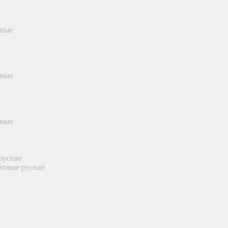
тные
тные
тные
русеан
нтные русеан