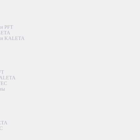
ки PFT
ALETA
дки KALETA
FT
 KALETA
TEC
аны
ETA
EC