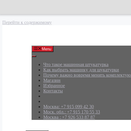
Перейти к содержимому
АРД Групп
Menu
Что такое машинная штукатурка
Как выбрать машинку для шукатурки
Почему важно вовремя менять комплекту
Магазин
Избранное
Контакты
Москва: +7 915 099 42 30
Моск. обл.: +7 915 170 55 33
Москва : +7 926 533 87 87