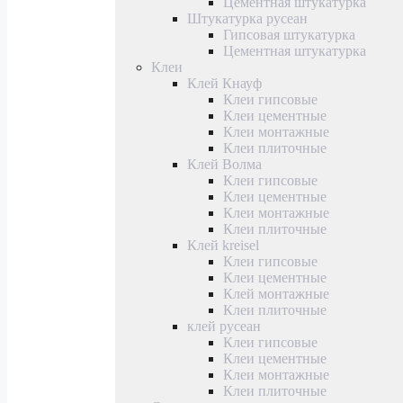
Цементная штукатурка
Штукатурка русеан
Гипсовая штукатурка
Цементная штукатурка
Клеи
Клей Кнауф
Клеи гипсовые
Клеи цементные
Клеи монтажные
Клеи плиточные
Клей Волма
Клеи гипсовые
Клеи цементные
Клеи монтажные
Клеи плиточные
Клей kreisel
Клеи гипсовые
Клеи цементные
Клей монтажные
Клеи плиточные
клей русеан
Клеи гипсовые
Клеи цементные
Клеи монтажные
Клеи плиточные