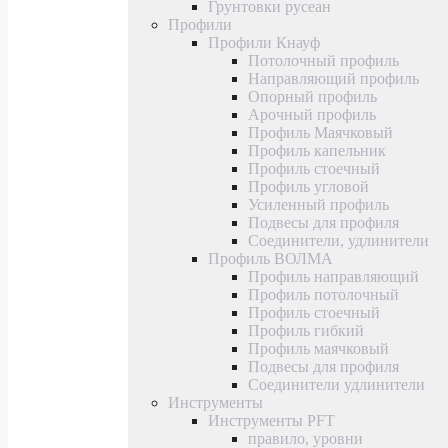
Грунтовки русеан
Профили
Профили Кнауф
Потолочный профиль
Направляющий профиль
Опорный профиль
Арочный профиль
Профиль Маячковый
Профиль капельник
Профиль стоечный
Профиль угловой
Усиленный профиль
Подвесы для профиля
Соединители, удлинители
Профиль ВОЛМА
Профиль направляющий
Профиль потолочный
Профиль стоечный
Профиль гибкий
Профиль маячковый
Подвесы для профиля
Соединители удлинители
Инструменты
Инструменты PFT
правило, уровни