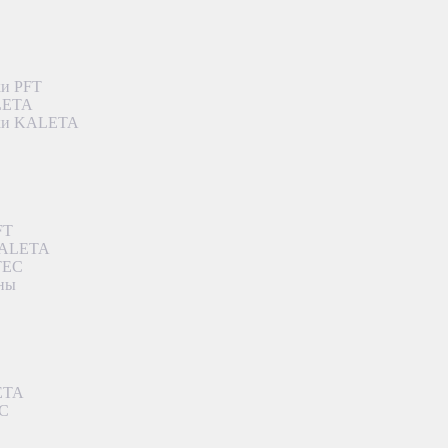
ки PFT
ALETA
дки KALETA
FT
 KALETA
TEC
аны
ETA
EC