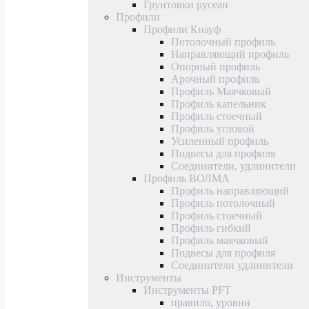
Грунтовки русеан
Профили
Профили Кнауф
Потолочный профиль
Направляющий профиль
Опорный профиль
Арочный профиль
Профиль Маячковый
Профиль капельник
Профиль стоечный
Профиль угловой
Усиленный профиль
Подвесы для профиля
Соединители, удлинители
Профиль ВОЛМА
Профиль направляющий
Профиль потолочный
Профиль стоечный
Профиль гибкий
Профиль маячковый
Подвесы для профиля
Соединители удлинители
Инструменты
Инструменты PFT
правило, уровни