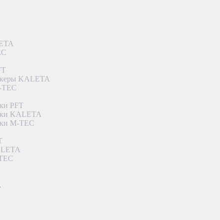
LETA
EC
FT
ункеры KALETA
M-TEC
ки PFT
етки KALETA
тки M-TEC
T
KALETA
-TEC
A