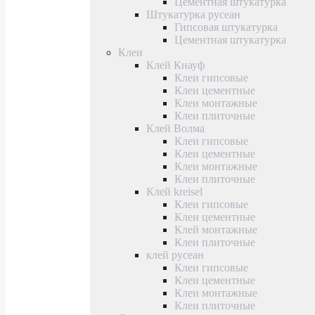
Цементная штукатурка
Штукатурка русеан
Гипсовая штукатурка
Цементная штукатурка
Клеи
Клей Кнауф
Клеи гипсовые
Клеи цементные
Клеи монтажные
Клеи плиточные
Клей Волма
Клеи гипсовые
Клеи цементные
Клеи монтажные
Клеи плиточные
Клей kreisel
Клеи гипсовые
Клеи цементные
Клей монтажные
Клеи плиточные
клей русеан
Клеи гипсовые
Клеи цементные
Клеи монтажные
Клеи плиточные