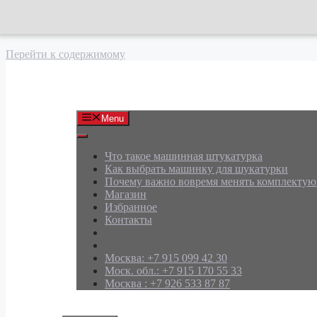
Перейти к содержимому
АРД Групп
Menu
Что такое машинная штукатурка
Как выбрать машинку для шукатурки
Почему важно вовремя менять комплекту
Магазин
Избранное
Контакты
Москва: +7 915 099 42 30
Моск. обл.: +7 915 170 55 33
Москва : +7 926 533 87 87