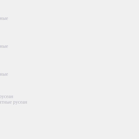
тные
тные
тные
русеан
нтные русеан