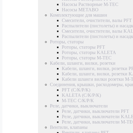
Насосы Растворные M-TEC
Насосы METABO
Комплектующие для машин
Смесители, очистители, валы PFT
Распылители (пистолеты) и насад
Смесители, очистители, валы K
Распылители (пистолеты) и наса
Роторы, статоры
Роторы, статоры PFT
Роторы, статоры KALETA
Роторы, статоры M-TEC
Кабели, шланги, вилки, розетки
Кабели, шланги, вилки, розетки P
Кабели, шланги, вилки, розетки
Кабели шланги вилки розетки M-
Соединения, крышки, расходомеры, кр
PFT (С/К/Р/К)
KALETA (С/К/Р/К)
M-TEC С/К/Р/К
Реле, датчики, выключатели
Реле, датчики, выключатели PFT
Реле, датчики, выключатели KAL
Реле, датчики, выключатели M-T
Вентили, клапаны
Вентили, клапаны PFT