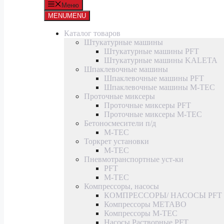
Меню
MENU
MENU
Каталог товаров
Штукатурные машины
Штукатурные машины PFT
Штукатурные машины KALETA
Шпаклевочные машины
Шпаклевочные машины PFT
Шпаклевочные машины M-TEC
Проточные миксеры
Проточные миксеры PFT
Проточные миксеры M-TEC
Бетоносмесители п/д
M-TEC
Торкрет установки
M-TEC
Пневмотранспортные уст-ки
PFT
M-TEC
Компрессоры, насосы
КОМПРЕССОРЫ/ НАСОСЫ PFT
Компрессоры METABO
Компрессоры M-TEC
Насосы Растворные PFT