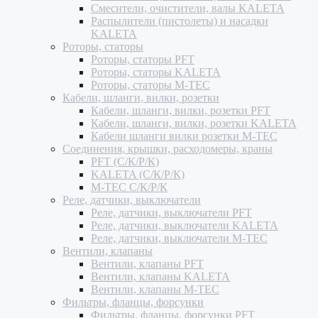
Смесители, очистители, валы KALETA
Распылители (пистолеты) и насадки
KALETA
Роторы, статоры
Роторы, статоры PFT
Роторы, статоры KALETA
Роторы, статоры M-TEC
Кабели, шланги, вилки, розетки
Кабели, шланги, вилки, розетки PFT
Кабели, шланги, вилки, розетки KALETA
Кабели шланги вилки розетки M-TEC
Соединения, крышки, расходомеры, краны
PFT (С/К/Р/К)
KALETA (С/К/Р/К)
M-TEC С/К/Р/К
Реле, датчики, выключатели
Реле, датчики, выключатели PFT
Реле, датчики, выключатели KALETA
Реле, датчики, выключатели M-TEC
Вентили, клапаны
Вентили, клапаны PFT
Вентили, клапаны KALETA
Вентили, клапаны M-TEC
Фильтры, фланцы, форсунки
Фильтры, фланцы, форсунки PFT