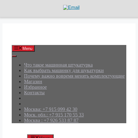
Перейти
к
содержимому
АРД Групп
Menu
Что такое машинная штукатурка
Как выбрать машинку для шукатурки
Почему важно вовремя менять комплектующие
Магазин
Избранное
Контакты
Москва: +7 915 099 42 30
Моск. обл.: +7 915 170 55 33
Москва : +7 926 533 87 87