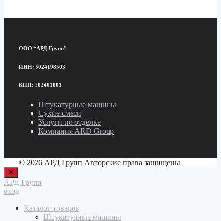
ООО “АРД Групп"
ИНН: 5024198503
КПП: 502401001
Штукатурные машины
Сухие смеси
Услуги по отделке
Компания ARD Group
© 2026 АРД Групп Авторские права защищены
Закрыть
АРД Групп
вход
Каталог товаров
Штукатурные машины