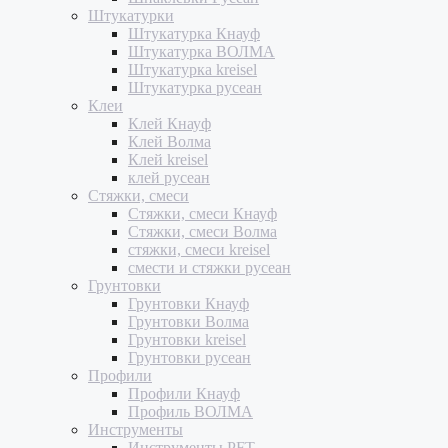
Штукатурки
Штукатурка Кнауф
Штукатурка ВОЛМА
Штукатурка kreisel
Штукатурка русеан
Клеи
Клей Кнауф
Клей Волма
Клей kreisel
клей русеан
Стяжки, смеси
Стяжки, смеси Кнауф
Стяжки, смеси Волма
стяжки, смеси kreisel
смести и стяжки русеан
Грунтовки
Грунтовки Кнауф
Грунтовки Волма
Грунтовки kreisel
Грунтовки русеан
Профили
Профили Кнауф
Профиль ВОЛМА
Инструменты
Инструменты PFT