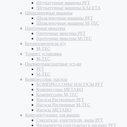
Штукатурные машины PFT
Штукатурные машины KALETA
Шпаклевочные машины
Шпаклевочные машины PFT
Шпаклевочные машины M-TEC
Проточные миксеры
Проточные миксеры PFT
Проточные миксеры M-TEC
Бетоносмесители п/д
M-TEC
Торкрет установки
M-TEC
Пневмотранспортные уст-ки
PFT
M-TEC
Компрессоры, насосы
КОМПРЕССОРЫ/ НАСОСЫ PFT
Компрессоры METABO
Компрессоры M-TEC
Насосы Растворные PFT
Насосы Растворные M-TEC
Насосы METABO
Комплектующие для машин
Смесители, очистители, валы PFT
Распылители (пистолеты) и насадки PFT