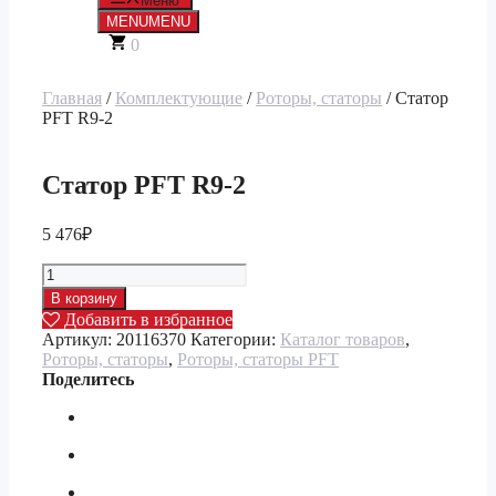
Меню
MENU
MENU
0
Главная
/
Комплектующие
/
Роторы, статоры
/ Статор
PFT R9-2
Статор PFT R9-2
5 476
₽
Количество
товара
В корзину
Статор
Добавить в избранное
PFT
Артикул:
20116370
Категории:
Каталог товаров
,
R9-
Роторы, статоры
,
Роторы, статоры PFT
2
Поделитесь