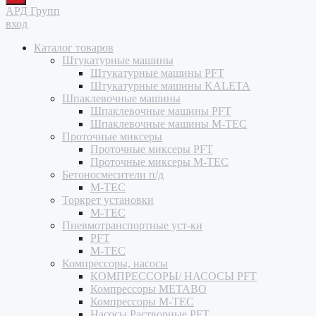
Закрыть
АРД Групп
вход
Каталог товаров
Штукатурные машины
Штукатурные машины PFT
Штукатурные машины KALETA
Шпаклевочные машины
Шпаклевочные машины PFT
Шпаклевочные машины M-TEC
Проточные миксеры
Проточные миксеры PFT
Проточные миксеры M-TEC
Бетоносмесители п/д
M-TEC
Торкрет установки
M-TEC
Пневмотранспортные уст-ки
PFT
M-TEC
Компрессоры, насосы
КОМПРЕССОРЫ/ НАСОСЫ PFT
Компрессоры METABO
Компрессоры M-TEC
Насосы Растворные PFT