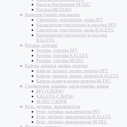
Насосы Растворные M-TEC
Насосы METABO
Комплектующие для машин
Смесители, очистители, валы PFT
Распылители (пистолеты) и насадки PFT
Смесители, очистители, валы KALETA
Распылители (пистолеты) и насадки
KALETA
Роторы, статоры
Роторы, статоры PFT
Роторы, статоры KALETA
Роторы, статоры M-TEC
Кабели, шланги, вилки, розетки
Кабели, шланги, вилки, розетки PFT
Кабели, шланги, вилки, розетки KALETA
Кабели шланги вилки розетки M-TEC
Соединения, крышки, расходомеры, краны
PFT (С/К/Р/К)
KALETA (С/К/Р/К)
M-TEC С/К/Р/К
Реле, датчики, выключатели
Реле, датчики, выключатели PFT
Реле, датчики, выключатели KALETA
Реле, датчики, выключатели M-TEC
Вентили, клапаны