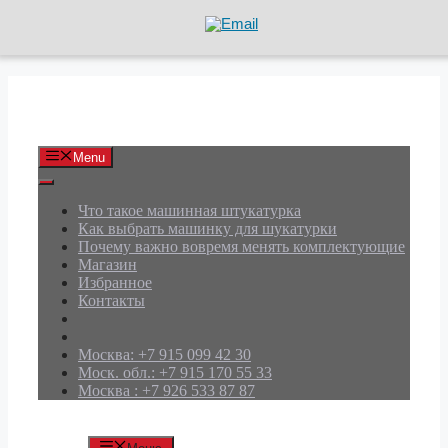
Перейти
к
содержимому
АРД Групп
Menu
Что такое машинная штукатурка
Как выбрать машинку для шукатурки
Почему важно вовремя менять комплектующие
Магазин
Избранное
Контакты
Москва: +7 915 099 42 30
Моск. обл.: +7 915 170 55 33
Москва : +7 926 533 87 87