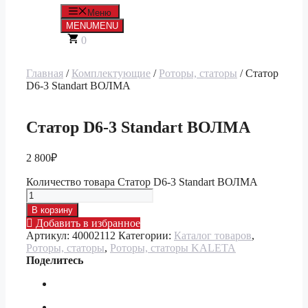
Меню
MENU
MENU
0
Главная
/
Комплектующие
/
Роторы, статоры
/ Статор
D6-3 Standart ВОЛМА
Статор D6-3 Standart ВОЛМА
2 800
₽
Количество товара Статор D6-3 Standart ВОЛМА
В корзину
Добавить в избранное
Артикул:
40002112
Категории:
Каталог товаров
,
Роторы, статоры
,
Роторы, статоры KALETA
Поделитесь