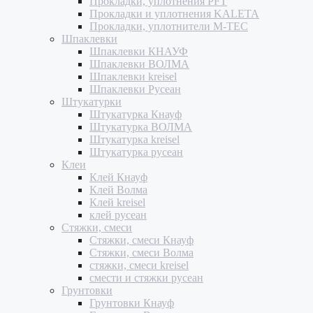
Прокладки, уплотнения PFT
Прокладки и уплотнения KALETA
Прокладки, уплотнители M-TEC
Шпаклевки
Шпаклевки КНАУФ
Шпаклевки ВОЛМА
Шпаклевки kreisel
Шпаклевки Русеан
Штукатурки
Штукатурка Кнауф
Штукатурка ВОЛМА
Штукатурка kreisel
Штукатурка русеан
Клеи
Клей Кнауф
Клей Волма
Клей kreisel
клей русеан
Стяжки, смеси
Стяжки, смеси Кнауф
Стяжки, смеси Волма
стяжки, смеси kreisel
смести и стяжки русеан
Грунтовки
Грунтовки Кнауф