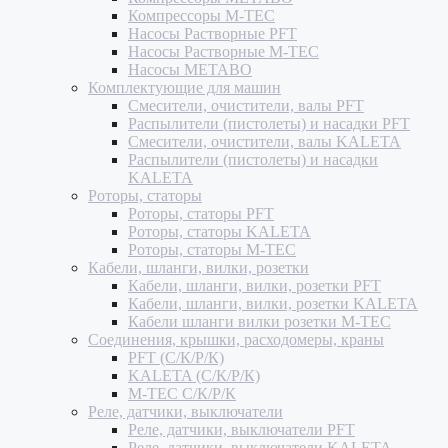
Компрессоры M-TEC
Насосы Растворные PFT
Насосы Растворные M-TEC
Насосы METABO
Комплектующие для машин
Смесители, очистители, валы PFT
Распылители (пистолеты) и насадки PFT
Смесители, очистители, валы KALETA
Распылители (пистолеты) и насадки
KALETA
Роторы, статоры
Роторы, статоры PFT
Роторы, статоры KALETA
Роторы, статоры M-TEC
Кабели, шланги, вилки, розетки
Кабели, шланги, вилки, розетки PFT
Кабели, шланги, вилки, розетки KALETA
Кабели шланги вилки розетки M-TEC
Соединения, крышки, расходомеры, краны
PFT (С/К/Р/К)
KALETA (С/К/Р/К)
M-TEC С/К/Р/К
Реле, датчики, выключатели
Реле, датчики, выключатели PFT
Реле, датчики, выключатели KALETA