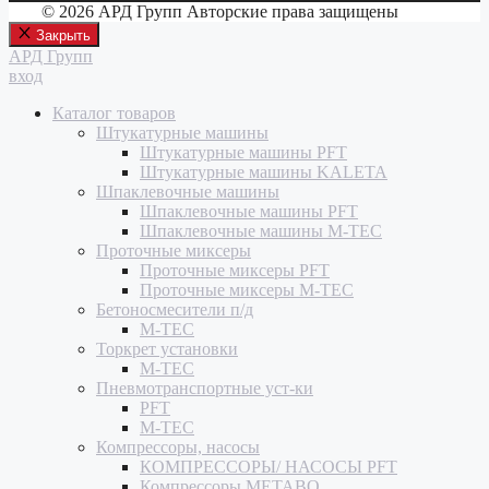
© 2026 АРД Групп Авторские права защищены
Закрыть
АРД Групп
вход
Каталог товаров
Штукатурные машины
Штукатурные машины PFT
Штукатурные машины KALETA
Шпаклевочные машины
Шпаклевочные машины PFT
Шпаклевочные машины M-TEC
Проточные миксеры
Проточные миксеры PFT
Проточные миксеры M-TEC
Бетоносмесители п/д
M-TEC
Торкрет установки
M-TEC
Пневмотранспортные уст-ки
PFT
M-TEC
Компрессоры, насосы
КОМПРЕССОРЫ/ НАСОСЫ PFT
Компрессоры METABO