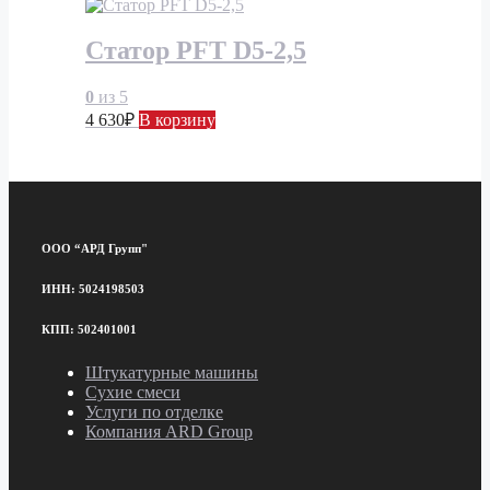
Статор PFT D5-2,5
0
из 5
4 630
₽
В корзину
ООО “АРД Групп"
ИНН: 5024198503
КПП: 502401001
Штукатурные машины
Сухие смеси
Услуги по отделке
Компания ARD Group