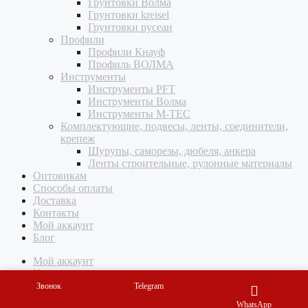
Грунтовки Волма
Грунтовки kreisel
Грунтовки русеан
Профили
Профили Кнауф
Профиль ВОЛМА
Инструменты
Инструменты PFT
Инструменты Волма
Инструменты M-TEC
Комплектующие, подвесы, ленты, соединители,
крепеж
Шурупы, саморезы, дюбеля, анкера
Ленты строительные, рулонные материалы
Оптовикам
Способы оплаты
Доставка
Контакты
Мой аккаунт
Блог
Мой аккаунт
Корзина
Звонок
Telegram
WhatsApp