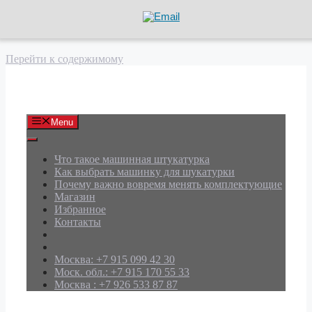
Перейти к содержимому
АРД Групп
Menu
Что такое машинная штукатурка
Как выбрать машинку для шукатурки
Почему важно вовремя менять комплектующие
Магазин
Избранное
Контакты
Москва: +7 915 099 42 30
Моск. обл.: +7 915 170 55 33
Москва : +7 926 533 87 87