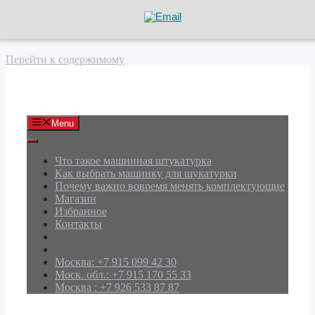
Перейти к содержимому
АРД Групп
Menu
Что такое машинная штукатурка
Как выбрать машинку для шукатурки
Почему важно вовремя менять комплектующие
Магазин
Избранное
Контакты
Москва: +7 915 099 42 30
Моск. обл.: +7 915 170 55 33
Москва : +7 926 533 87 87