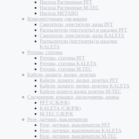
Насосы Растворные PFT
Насосы Растворные M-TEC
Насосы METABO
Комплектующие для машин
Смесители, очистители, валы PFT
Распылители (пистолеты) и насадки PFT
Смесители, очистители, валы KALETA
Распылители (пистолеты) и насадки
KALETA
Роторы, статоры
Роторы, статоры PFT
Роторы, статоры KALETA
Роторы, статоры M-TEC
Кабели, шланги, вилки, розетки
Кабели, шланги, вилки, розетки PFT
Кабели, шланги, вилки, розетки KALETA
Кабели шланги вилки розетки M-TEC
Соединения, крышки, расходомеры, краны
PFT (С/К/Р/К)
KALETA (С/К/Р/К)
M-TEC С/К/Р/К
Реле, датчики, выключатели
Реле, датчики, выключатели PFT
Реле, датчики, выключатели KALETA
Реле, датчики, выключатели M-TEC