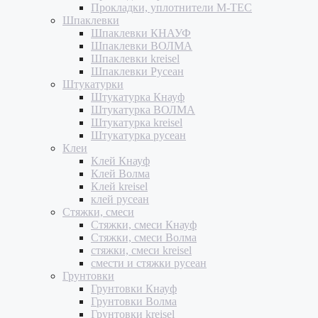
Прокладки, уплотнители M-TEC
Шпаклевки
Шпаклевки КНАУФ
Шпаклевки ВОЛМА
Шпаклевки kreisel
Шпаклевки Русеан
Штукатурки
Штукатурка Кнауф
Штукатурка ВОЛМА
Штукатурка kreisel
Штукатурка русеан
Клеи
Клей Кнауф
Клей Волма
Клей kreisel
клей русеан
Стяжки, смеси
Стяжки, смеси Кнауф
Стяжки, смеси Волма
стяжки, смеси kreisel
смести и стяжки русеан
Грунтовки
Грунтовки Кнауф
Грунтовки Волма
Грунтовки kreisel