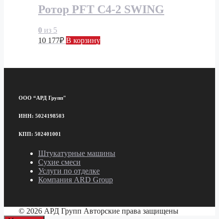
Ротор PFT С4-2 SWING
0
из 5
10 177
₽
В корзину
ООО “АРД Групп"
ИНН: 5024198503
КПП: 502401001
Штукатурные машины
Сухие смеси
Услуги по отделке
Компания ARD Group
© 2026 АРД Групп Авторские права защищены