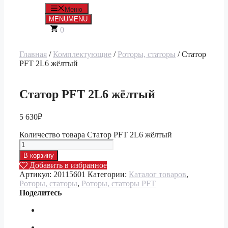
Меню
MENU
MENU
0
Главная
/
Комплектующие
/
Роторы, статоры
/ Статор
PFT 2L6 жёлтый
Статор PFT 2L6 жёлтый
5 630
₽
Количество товара Статор PFT 2L6 жёлтый
В корзину
Добавить в избранное
Артикул:
20115601
Категории:
Каталог товаров
,
Роторы, статоры
,
Роторы, статоры PFT
Поделитесь