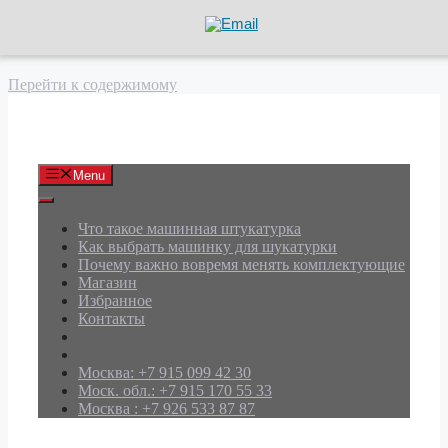
Перейти к содержимому
АРД Групп
Menu
Что такое машинная штукатурка
Как выбрать машинку для шукатурки
Почему важно вовремя менять комплектующие
Магазин
Избранное
Контакты
Москва: +7 915 099 42 30
Моск. обл.: +7 915 170 55 33
Москва : +7 926 533 87 87