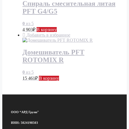
Спираль смесительная литая
PFT G4/G5
0
из 5
4 903
₽
В корзину
Добавить в избранное
Домешиватель PFT
ROTOMIX R
0
из 5
15 461
₽
В корзину
ООО “АРД Групп"
ИНН: 5024198503