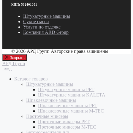
КПП: 502401001
Штукатурные машины
Сухие смеси
Услуги по отделке
Компания ARD Group
© 2026 АРД Групп Авторские права защищены
Закрыть
АРД Групп
вход
Каталог товаров
Штукатурные машины
Штукатурные машины PFT
Штукатурные машины KALETA
Шпаклевочные машины
Шпаклевочные машины PFT
Шпаклевочные машины M-TEC
Проточные миксеры
Проточные миксеры PFT
Проточные миксеры M-TEC
Бетоносмесители п/д