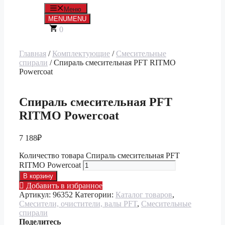
Меню
MENU
MENU
0
Главная
/
Комплектующие
/
Смесительные
спирали
/ Спираль смесительная PFT RITMO
Powercoat
Спираль смесительная PFT
RITMO Powercoat
7 188
₽
Количество товара Спираль смесительная PFT
RITMO Powercoat
В корзину
Добавить в избранное
Артикул:
96352
Категории:
Каталог товаров
,
Смесители, очистители, валы PFT
,
Смесительные
спирали
Поделитесь