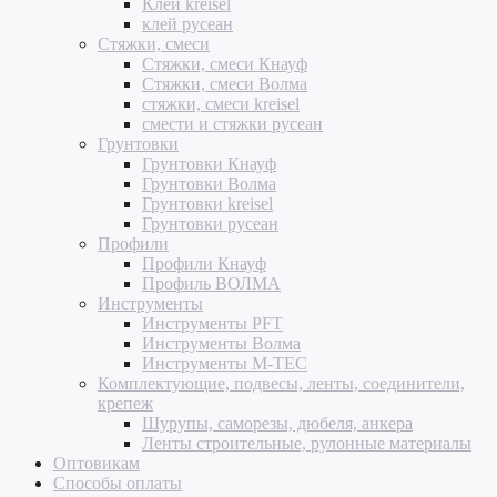
Клей kreisel
клей русеан
Стяжки, смеси
Стяжки, смеси Кнауф
Стяжки, смеси Волма
стяжки, смеси kreisel
смести и стяжки русеан
Грунтовки
Грунтовки Кнауф
Грунтовки Волма
Грунтовки kreisel
Грунтовки русеан
Профили
Профили Кнауф
Профиль ВОЛМА
Инструменты
Инструменты PFT
Инструменты Волма
Инструменты M-TEC
Комплектующие, подвесы, ленты, соединители,
крепеж
Шурупы, саморезы, дюбеля, анкера
Ленты строительные, рулонные материалы
Оптовикам
Способы оплаты