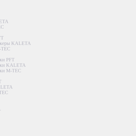
LETA
EC
FT
ункеры KALETA
M-TEC
ки PFT
етки KALETA
тки M-TEC
T
KALETA
-TEC
A