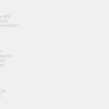
ки PFT
ALETA
дки KALETA
FT
 KALETA
TEC
аны
ETA
EC