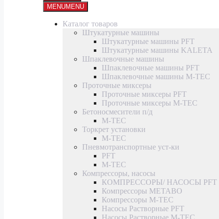
MENU
MENU
Каталог товаров
Штукатурные машины
Штукатурные машины PFT
Штукатурные машины KALETA
Шпаклевочные машины
Шпаклевочные машины PFT
Шпаклевочные машины M-TEC
Проточные миксеры
Проточные миксеры PFT
Проточные миксеры M-TEC
Бетоносмесители п/д
M-TEC
Торкрет установки
M-TEC
Пневмотранспортные уст-ки
PFT
M-TEC
Компрессоры, насосы
КОМПРЕССОРЫ/ НАСОСЫ PFT
Компрессоры METABO
Компрессоры M-TEC
Насосы Растворные PFT
Насосы Растворные M-TEC