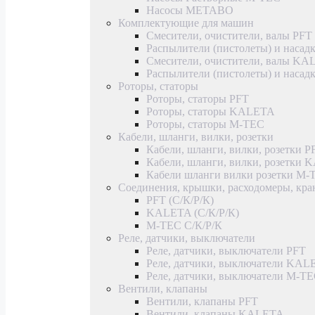
Насосы METABO
Комплектующие для машин
Смесители, очистители, валы PFT
Распылители (пистолеты) и насад
Смесители, очистители, валы K
Распылители (пистолеты) и наса
Роторы, статоры
Роторы, статоры PFT
Роторы, статоры KALETA
Роторы, статоры M-TEC
Кабели, шланги, вилки, розетки
Кабели, шланги, вилки, розетки P
Кабели, шланги, вилки, розетки
Кабели шланги вилки розетки M-
Соединения, крышки, расходомеры, кр
PFT (С/К/Р/К)
KALETA (С/К/Р/К)
M-TEC С/К/Р/К
Реле, датчики, выключатели
Реле, датчики, выключатели PFT
Реле, датчики, выключатели KAL
Реле, датчики, выключатели M-T
Вентили, клапаны
Вентили, клапаны PFT
Вентили, клапаны KALETA