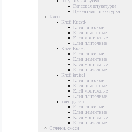
Штукатурка русеан
Гипсовая штукатурка
Цементная штукатурка
Клеи
Клей Кнауф
Клеи гипсовые
Клеи цементные
Клеи монтажные
Клеи плиточные
Клей Волма
Клеи гипсовые
Клеи цементные
Клеи монтажные
Клеи плиточные
Клей kreisel
Клеи гипсовые
Клеи цементные
Клей монтажные
Клеи плиточные
клей русеан
Клеи гипсовые
Клеи цементные
Клеи монтажные
Клеи плиточные
Стяжки, смеси