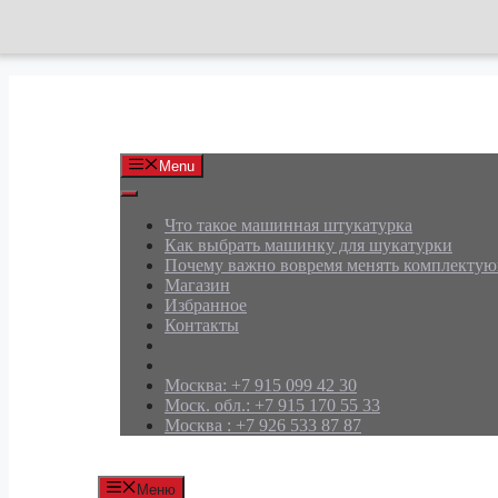
Перейти
к
содержимому
АРД Групп
Menu
Что такое машинная штукатурка
Как выбрать машинку для шукатурки
Почему важно вовремя менять комплекту
Магазин
Избранное
Контакты
Москва: +7 915 099 42 30
Моск. обл.: +7 915 170 55 33
Москва : +7 926 533 87 87
Меню