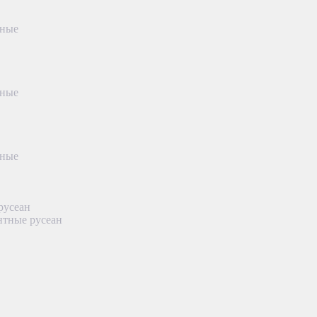
тные
тные
тные
русеан
нтные русеан