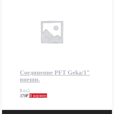
Соединение PFT Geka/1″
внешн.
0
из 5
370
₽
В корзину