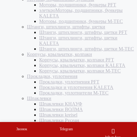
Моторы, подшипники, бункеры PFT
элеткроМоторы, подшипники, бункеры
KALETA
Моторы, подшипники, бункеры M-TEC
Штанги, штихлинги, штифты, щетки
Штанги, штихлинги, штифты, щетки PFT
Штанги, штихлинги, штифты, щетки
KALETA
Штанги, штихлинги, штифты, щетки M-TEC
Корпусы, крыльчатки, колпаки
Корпусы, крыльчатки, колпаки PFT
Корпусы, крыльчатки, колпаки KALETA
Корпусы, крыльчатки, колпаки M-TEC
Прокладки, уплотнения
Прокладки, уплотнения PFT
Прокладки и уплотнения KALETA
Прокладки, уплотнители M-TEC
Шпаклевки
Шпаклевки КНАУФ
Шпаклевки ВОЛМА
Шпаклевки kreisel
Шпаклевки Русеан
Штукатурки
Звонок
Telegram
Штукатурка Кнауф
Штукатурка ВОЛМА