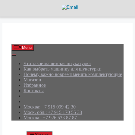
Перейти
к
содержимому
АРД Групп
Menu
Что такое машинная штукатурка
Как выбрать машинку для шукатурки
Почему важно вовремя менять комплектующие
Магазин
Избранное
Контакты
Москва: +7 915 099 42 30
Моск. обл.: +7 915 170 55 33
Москва : +7 926 533 87 87