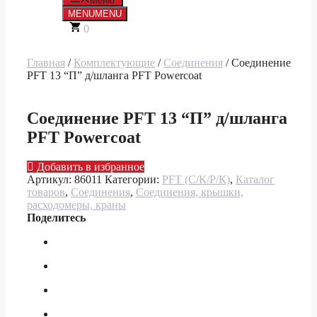
Меню
MENU
MENU
0
Главная
/
Комплектующие
/
Соединения
/ Соединение
PFT 13 “П” д/шланга PFT Powercoat
Соединение PFT 13 “П” д/шланга
PFT Powercoat
Добавить в избранное
Артикул:
86011
Категории:
PFT (С/К/Р/К)
,
Каталог
товаров
,
Соединения
,
Соединения, крышки,
расходомеры, краны
Поделитесь