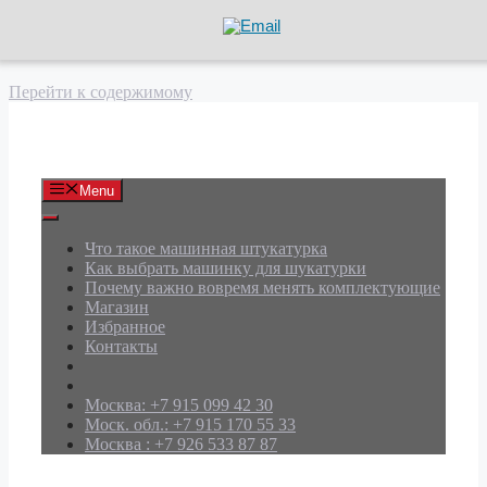
Перейти к содержимому
АРД Групп
Menu
Что такое машинная штукатурка
Как выбрать машинку для шукатурки
Почему важно вовремя менять комплектующие
Магазин
Избранное
Контакты
Москва: +7 915 099 42 30
Моск. обл.: +7 915 170 55 33
Москва : +7 926 533 87 87