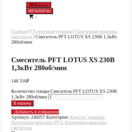
Меню
MENU
MENU
0
Главная
/
Отделочная техника
/
Проточные миксеры,
смесители
/ Смеситель PFT LOTUS XS 230В 1,3кВт
280об/мин
Смеситель PFT LOTUS XS 230В
1,3кВт 280об/мин
148 316
₽
Количество товара Смеситель PFT LOTUS XS 230В
1,3кВт 280об/мин
В корзину
Добавить в избранное
Артикул:
246057
Категории:
Каталог товаров
,
Проточные миксеры PFT
,
Проточные миксеры,
смесители