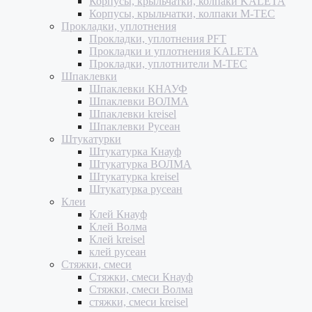
Корпусы, крыльчатки, колпаки KALETA
Корпусы, крыльчатки, колпаки M-TEC
Прокладки, уплотнения
Прокладки, уплотнения PFT
Прокладки и уплотнения KALETA
Прокладки, уплотнители M-TEC
Шпаклевки
Шпаклевки КНАУФ
Шпаклевки ВОЛМА
Шпаклевки kreisel
Шпаклевки Русеан
Штукатурки
Штукатурка Кнауф
Штукатурка ВОЛМА
Штукатурка kreisel
Штукатурка русеан
Клеи
Клей Кнауф
Клей Волма
Клей kreisel
клей русеан
Стяжки, смеси
Стяжки, смеси Кнауф
Стяжки, смеси Волма
стяжки, смеси kreisel