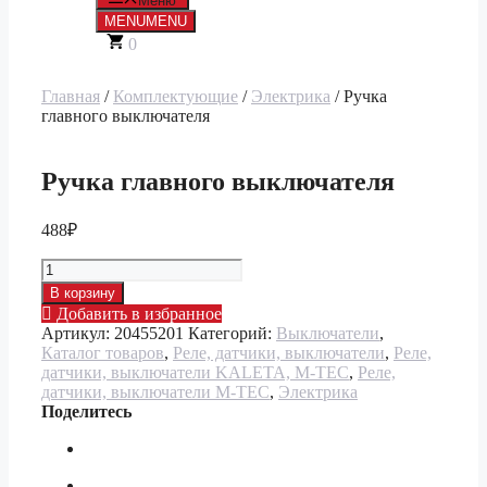
Меню
MENU
MENU
0
Главная
/
Комплектующие
/
Электрика
/ Ручка
главного выключателя
Ручка главного выключателя
488
₽
Количество
товара
В корзину
Ручка
Добавить в избранное
главного
Артикул:
20455201
Категорий:
Выключатели
,
выключателя
Каталог товаров
,
Реле, датчики, выключатели
,
Реле,
датчики, выключатели KALETA, M-TEC
,
Реле,
датчики, выключатели M-TEC
,
Электрика
Поделитесь