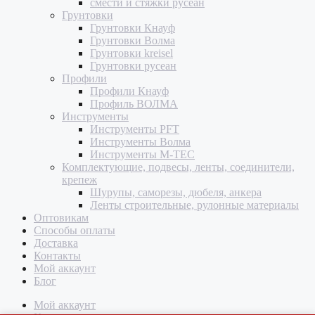
смести и стяжки русеан
Грунтовки
Грунтовки Кнауф
Грунтовки Волма
Грунтовки kreisel
Грунтовки русеан
Профили
Профили Кнауф
Профиль ВОЛМА
Инструменты
Инструменты PFT
Инструменты Волма
Инструменты M-TEC
Комплектующие, подвесы, ленты, соединители,
крепеж
Шурупы, саморезы, дюбеля, анкера
Ленты строительные, рулонные материалы
Оптовикам
Способы оплаты
Доставка
Контакты
Мой аккаунт
Блог
Мой аккаунт