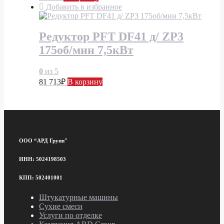
Добавить в избранное
Редуктор PFT DF41 д/ ZP3
175об/мин 7,5кВт
0
из 5
81 713
₽
В корзину
ООО “АРД Групп"
ИНН: 5024198503
КПП: 502401001
Штукатурные машины
Сухие смеси
Услуги по отделке