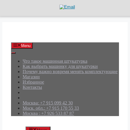
Перейти
к
содержимому
АРД Групп
Menu
Что такое машинная штукатурка
Как выбрать машинку для шукатурки
Почему важно вовремя менять комплектующие
Магазин
Избранное
Контакты
Москва: +7 915 099 42 30
Моск. обл.: +7 915 170 55 33
Москва : +7 926 533 87 87