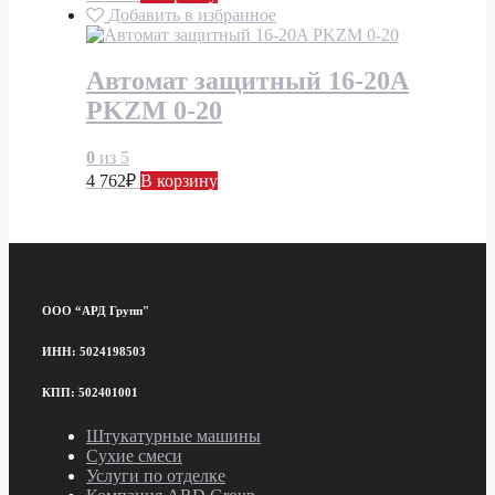
Добавить в избранное
Автомат защитный 16-20A
PKZM 0-20
0
из 5
4 762
₽
В корзину
ООО “АРД Групп"
ИНН: 5024198503
КПП: 502401001
Штукатурные машины
Сухие смеси
Услуги по отделке