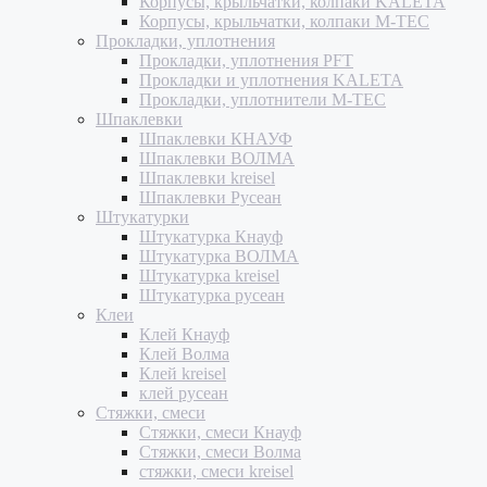
Корпусы, крыльчатки, колпаки KALETA
Корпусы, крыльчатки, колпаки M-TEC
Прокладки, уплотнения
Прокладки, уплотнения PFT
Прокладки и уплотнения KALETA
Прокладки, уплотнители M-TEC
Шпаклевки
Шпаклевки КНАУФ
Шпаклевки ВОЛМА
Шпаклевки kreisel
Шпаклевки Русеан
Штукатурки
Штукатурка Кнауф
Штукатурка ВОЛМА
Штукатурка kreisel
Штукатурка русеан
Клеи
Клей Кнауф
Клей Волма
Клей kreisel
клей русеан
Стяжки, смеси
Стяжки, смеси Кнауф
Стяжки, смеси Волма
стяжки, смеси kreisel