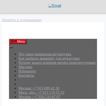
Перейти к содержимому
АРД Групп
Menu
Что такое машинная штукатурка
Как выбрать машинку для шукатурки
Почему важно вовремя менять комплектующие
Магазин
Избранное
Контакты
Москва: +7 915 099 42 30
Моск. обл.: +7 915 170 55 33
Москва : +7 926 533 87 87