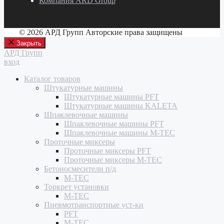
Компания ARD Group
© 2026 АРД Групп Авторские права защищены
Закрыть
АРД Групп
вход
Каталог товаров
Штукатурные машины
Штукатурные машины PFT
Штукатурные машины KALETA
Шпаклевочные машины
Шпаклевочные машины PFT
Шпаклевочные машины M-TEC
Проточные миксеры
Проточные миксеры PFT
Проточные миксеры M-TEC
Бетоносмесители п/д
M-TEC
Торкрет установки
M-TEC
Пневмотранспортные уст-ки
PFT
M-TEC