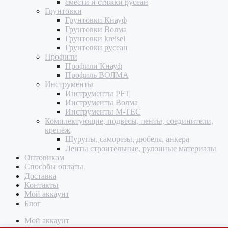
смести и стяжки русеан
Грунтовки
Грунтовки Кнауф
Грунтовки Волма
Грунтовки kreisel
Грунтовки русеан
Профили
Профили Кнауф
Профиль ВОЛМА
Инструменты
Инструменты PFT
Инструменты Волма
Инструменты M-TEC
Комплектующие, подвесы, ленты, соединители,
крепеж
Шурупы, саморезы, дюбеля, анкера
Ленты строительные, рулонные материалы
Оптовикам
Способы оплаты
Доставка
Контакты
Мой аккаунт
Блог
Мой аккаунт