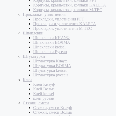
Корпусы, крыльчатки, колпаки PFT
Корпусы, крыльчатки, колпаки KALETA
Корпусы, крыльчатки, колпаки M-TEC
Прокладки, уплотнения
Прокладки, уплотнения PFT
Прокладки и уплотнения KALETA
Прокладки, уплотнители M-TEC
Шпаклевки
Шпаклевки КНАУФ
Шпаклевки ВОЛМА
Шпаклевки kreisel
Шпаклевки Русеан
Штукатурки
Штукатурка Кнауф
Штукатурка ВОЛМА
Штукатурка kreisel
Штукатурка русеан
Клеи
Клей Кнауф
Клей Волма
Клей kreisel
клей русеан
Стяжки, смеси
Стяжки, смеси Кнауф
Стяжки, смеси Волма