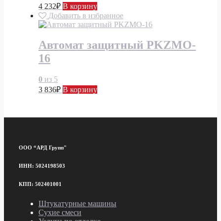
4 232
₽
В корзину
Добавить в избранное
Автомат защитный PKZMO-
16
0
из 5
3 836
₽
В корзину
ООО “АРД Групп"
ИНН: 5024198503
КПП: 502401001
Штукатурные машины
Сухие смеси