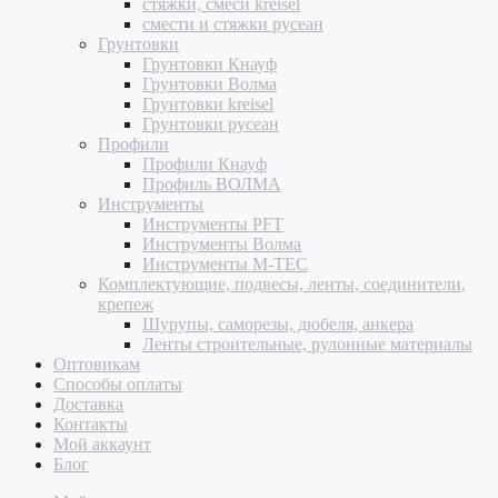
стяжки, смеси kreisel
смести и стяжки русеан
Грунтовки
Грунтовки Кнауф
Грунтовки Волма
Грунтовки kreisel
Грунтовки русеан
Профили
Профили Кнауф
Профиль ВОЛМА
Инструменты
Инструменты PFT
Инструменты Волма
Инструменты M-TEC
Комплектующие, подвесы, ленты, соединители,
крепеж
Шурупы, саморезы, дюбеля, анкера
Ленты строительные, рулонные материалы
Оптовикам
Способы оплаты
Доставка
Контакты
Мой аккаунт
Блог