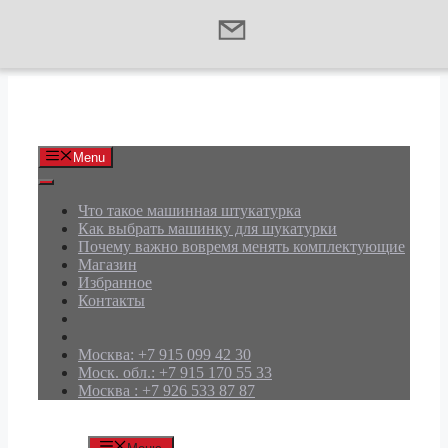
Перейти
к
содержимому
АРД Групп
Menu
Что такое машинная штукатурка
Как выбрать машинку для шукатурки
Почему важно вовремя менять комплектующие
Магазин
Избранное
Контакты
Москва: +7 915 099 42 30
Моск. обл.: +7 915 170 55 33
Москва : +7 926 533 87 87