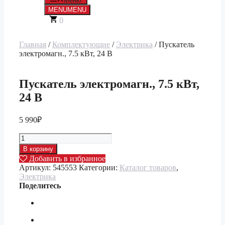
Меню
MENU
MENU
0
Главная
/
Комплектующие
/
Электрика
/ Пускатель
электромагн., 7.5 кВт, 24 В
Пускатель электромагн., 7.5 кВт,
24 В
5 990
₽
Количество
товара
В корзину
Пускатель
Добавить в избранное
электромагн.,
Артикул:
545553
Категории:
Каталог товаров
,
7.5
Электрика
кВт,
Поделитесь
24
В