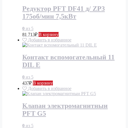
Редуктор PFT DF41 д/ ZP3
175об/мин 7,5кВт
0
из 5
81 713
₽
В корзину
Добавить в избранное
Контакт вспомогательный 11
DIL Е
0
из 5
437
₽
В корзину
Добавить в избранное
Клапан электромагнитныи
PFT G5
0
из 5