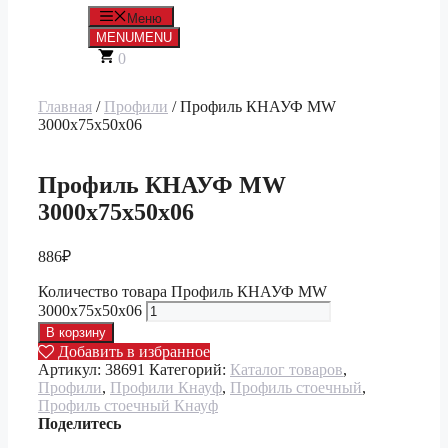
Меню
MENU
MENU
0
Главная
/
Профили
/ Профиль КНАУФ MW
3000х75х50х06
Профиль КНАУФ MW
3000х75х50х06
886
₽
Количество товара Профиль КНАУФ MW
3000х75х50х06
В корзину
Добавить в избранное
Артикул:
38691
Категорий:
Каталог товаров
,
Профили
,
Профили Кнауф
,
Профиль стоечный
,
Профиль стоечный Кнауф
Поделитесь