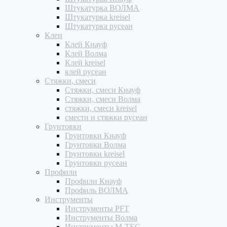
Штукатурка ВОЛМА
Штукатурка kreisel
Штукатурка русеан
Клеи
Клей Кнауф
Клей Волма
Клей kreisel
клей русеан
Стяжки, смеси
Стяжки, смеси Кнауф
Стяжки, смеси Волма
стяжки, смеси kreisel
смести и стяжки русеан
Грунтовки
Грунтовки Кнауф
Грунтовки Волма
Грунтовки kreisel
Грунтовки русеан
Профили
Профили Кнауф
Профиль ВОЛМА
Инструменты
Инструменты PFT
Инструменты Волма
Инструменты M-TEC