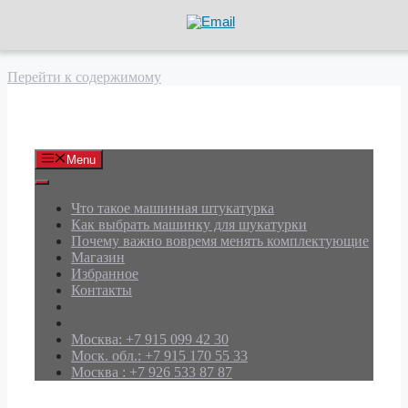
Перейти к содержимому
АРД Групп
Menu
Что такое машинная штукатурка
Как выбрать машинку для шукатурки
Почему важно вовремя менять комплектующие
Магазин
Избранное
Контакты
Москва: +7 915 099 42 30
Моск. обл.: +7 915 170 55 33
Москва : +7 926 533 87 87