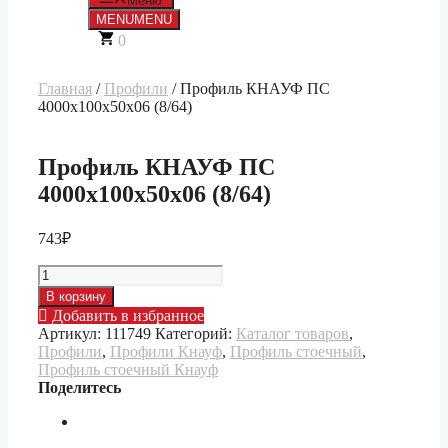
Меню
MENU
MENU
0
Главная
/
Профили
/ Профиль КНАУФ ПС
4000х100х50х06 (8/64)
Профиль КНАУФ ПС
4000х100х50х06 (8/64)
743
₽
Количество
товара
В корзину
Профиль
Добавить в избранное
КНАУФ
Артикул:
111749
Категорий:
Каталог товаров
,
ПС
Профили
,
Профили Кнауф
,
Профиль стоечный
,
4000х100х50х06
Профиль стоечный Кнауф
(8/64)
Поделитесь