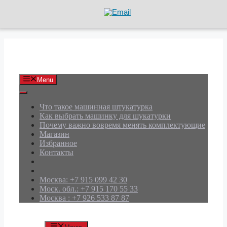
Перейти
к
содержимому
АРД Групп
Menu
Что такое машинная штукатурка
Как выбрать машинку для шукатурки
Почему важно вовремя менять комплектующие
Магазин
Избранное
Контакты
Москва: +7 915 099 42 30
Моск. обл.: +7 915 170 55 33
Москва : +7 926 533 87 87