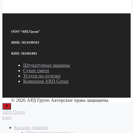
ООО “АРД Групп"
ИНН: 5024198503
КПП: 502401001
Штукатурные машины
Сухие смеси
Услуги по отделке
Компания ARD Group
© 2026 АРД Групп Авторские права защищены
Закрыть
АРД Групп
вход
Каталог товаров
Штукатурные машины