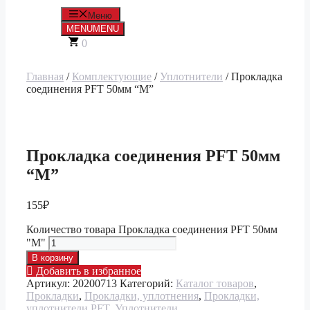
Меню
MENU
MENU
0
Главная
/
Комплектующие
/
Уплотнители
/ Прокладка
соединения PFT 50мм “М”
Прокладка соединения PFT 50мм
“М”
155
₽
Количество товара Прокладка соединения PFT 50мм
"М"
В корзину
Добавить в избранное
Артикул:
20200713
Категорий:
Каталог товаров
,
Прокладки
,
Прокладки, уплотнения
,
Прокладки,
уплотнители PFT
,
Уплотнители