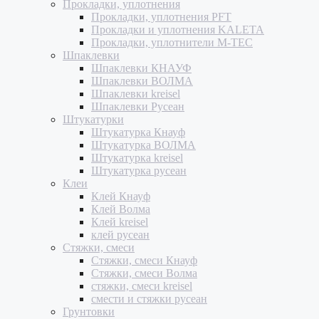
Прокладки, уплотнения
Прокладки, уплотнения PFT
Прокладки и уплотнения KALETA
Прокладки, уплотнители M-TEC
Шпаклевки
Шпаклевки КНАУФ
Шпаклевки ВОЛМА
Шпаклевки kreisel
Шпаклевки Русеан
Штукатурки
Штукатурка Кнауф
Штукатурка ВОЛМА
Штукатурка kreisel
Штукатурка русеан
Клеи
Клей Кнауф
Клей Волма
Клей kreisel
клей русеан
Стяжки, смеси
Стяжки, смеси Кнауф
Стяжки, смеси Волма
стяжки, смеси kreisel
смести и стяжки русеан
Грунтовки