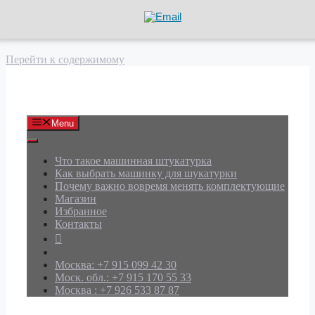
Перейти к содержимому
АРД Групп
Menu
Что такое машинная штукатурка
Как выбрать машинку для шукатурки
Почему важно вовремя менять комплектующие
Магазин
Избранное
Контакты
Москва: +7 915 099 42 30
Моск. обл.: +7 915 170 55 33
Москва : +7 926 533 87 87