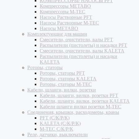
КОМПРЕССОРЫ/ НАСОСЫ PFT
Компрессоры METABO
Компрессоры M-TEC
Насосы Растворные PFT
Насосы Растворные M-TEC
Насосы METABO
Комплектующие для машин
Смесители, очистители, валы PFT
Распылители (пистолеты) и насадки PFT
Смесители, очистители, валы KALETA
Распылители (пистолеты) и насадки
KALETA
Роторы, статоры
Роторы, статоры PFT
Роторы, статоры KALETA
Роторы, статоры M-TEC
Кабели, шланги, вилки, розетки
Кабели, шланги, вилки, розетки PFT
Кабели, шланги, вилки, розетки KALETA
Кабели шланги вилки розетки M-TEC
Соединения, крышки, расходомеры, краны
PFT (С/К/Р/К)
KALETA (С/К/Р/К)
M-TEC С/К/Р/К
Реле, датчики, выключатели