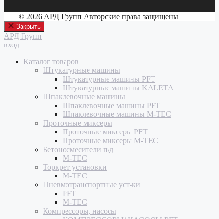
© 2026 АРД Групп Авторские права защищены
Закрыть
АРД Групп
вход
Каталог товаров
Штукатурные машины
Штукатурные машины PFT
Штукатурные машины KALETA
Шпаклевочные машины
Шпаклевочные машины PFT
Шпаклевочные машины M-TEC
Проточные миксеры
Проточные миксеры PFT
Проточные миксеры M-TEC
Бетоносмесители п/д
M-TEC
Торкрет установки
M-TEC
Пневмотранспортные уст-ки
PFT
M-TEC
Компрессоры, насосы