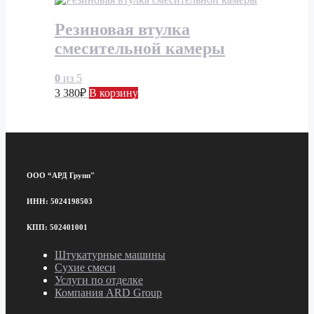
Резиновая втулка
смесительной камеры
0
из 5
3 380
₽
В корзину
ООО “АРД Групп"
ИНН: 5024198503
КПП: 502401001
Штукатурные машины
Сухие смеси
Услуги по отделке
Компания ARD Group