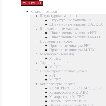
MENU
MENU
Каталог товаров
Штукатурные машины
Штукатурные машины PFT
Штукатурные машины KALETA
Шпаклевочные машины
Шпаклевочные машины PFT
Шпаклевочные машины M-TEC
Проточные миксеры
Проточные миксеры PFT
Проточные миксеры M-TEC
Бетоносмесители п/д
M-TEC
Торкрет установки
M-TEC
Пневмотранспортные уст-ки
PFT
M-TEC
Компрессоры, насосы
КОМПРЕССОРЫ/ НАСОСЫ PFT
Компрессоры METABO
Компрессоры M-TEC
Насосы Растворные PFT
Насосы Растворные M-TEC