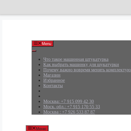
Перейти
к
содержимому
АРД Групп
Menu
Что такое машинная штукатурка
Как выбрать машинку для шукатурки
Почему важно вовремя менять комплекту
Магазин
Избранное
Контакты
Москва: +7 915 099 42 30
Моск. обл.: +7 915 170 55 33
Москва : +7 926 533 87 87
Меню