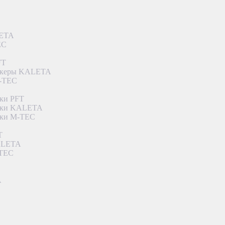
LETA
EC
FT
ункеры KALETA
M-TEC
ки PFT
етки KALETA
тки M-TEC
T
KALETA
-TEC
A