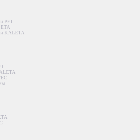
ки PFT
ALETA
дки KALETA
FT
 KALETA
TEC
аны
ETA
EC