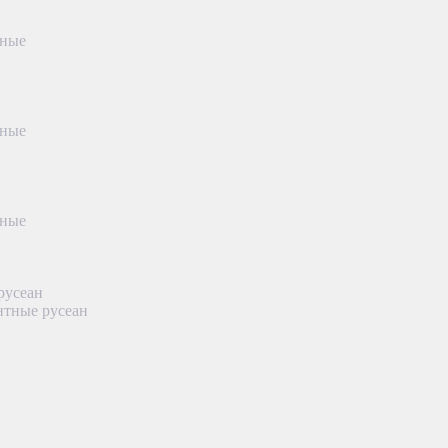
тные
тные
тные
русеан
нтные русеан