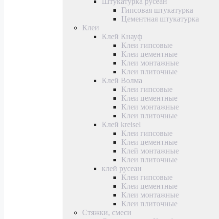
Штукатурка русеан
Гипсовая штукатурка
Цементная штукатурка
Клеи
Клей Кнауф
Клеи гипсовые
Клеи цементные
Клеи монтажные
Клеи плиточные
Клей Волма
Клеи гипсовые
Клеи цементные
Клеи монтажные
Клеи плиточные
Клей kreisel
Клеи гипсовые
Клеи цементные
Клей монтажные
Клеи плиточные
клей русеан
Клеи гипсовые
Клеи цементные
Клеи монтажные
Клеи плиточные
Стяжки, смеси