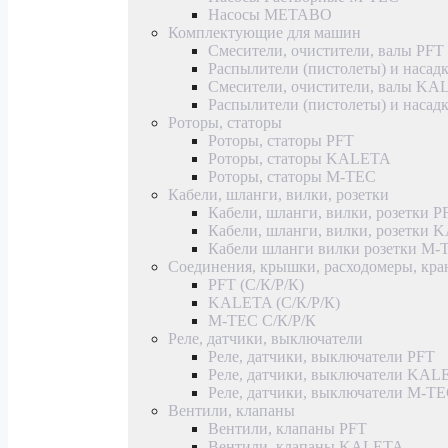
Насосы METABO
Комплектующие для машин
Смесители, очистители, валы PFT
Распылители (пистолеты) и насад
Смесители, очистители, валы K
Распылители (пистолеты) и наса
Роторы, статоры
Роторы, статоры PFT
Роторы, статоры KALETA
Роторы, статоры M-TEC
Кабели, шланги, вилки, розетки
Кабели, шланги, вилки, розетки P
Кабели, шланги, вилки, розетки
Кабели шланги вилки розетки M-
Соединения, крышки, расходомеры, кр
PFT (С/К/Р/К)
KALETA (С/К/Р/К)
M-TEC С/К/Р/К
Реле, датчики, выключатели
Реле, датчики, выключатели PFT
Реле, датчики, выключатели KAL
Реле, датчики, выключатели M-T
Вентили, клапаны
Вентили, клапаны PFT
Вентили, клапаны KALETA