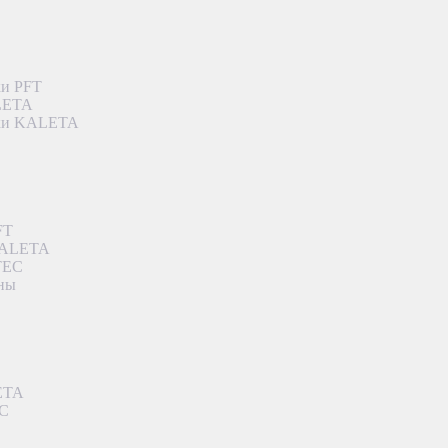
ки PFT
ALETA
дки KALETA
FT
 KALETA
TEC
аны
ETA
EC