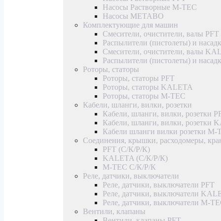
Насосы Растворные M-TEC
Насосы METABO
Комплектующие для машин
Смесители, очистители, валы PFT
Распылители (пистолеты) и насад
Смесители, очистители, валы K
Распылители (пистолеты) и наса
Роторы, статоры
Роторы, статоры PFT
Роторы, статоры KALETA
Роторы, статоры M-TEC
Кабели, шланги, вилки, розетки
Кабели, шланги, вилки, розетки P
Кабели, шланги, вилки, розетки
Кабели шланги вилки розетки M-
Соединения, крышки, расходомеры, кр
PFT (С/К/Р/К)
KALETA (С/К/Р/К)
M-TEC С/К/Р/К
Реле, датчики, выключатели
Реле, датчики, выключатели PFT
Реле, датчики, выключатели KAL
Реле, датчики, выключатели M-T
Вентили, клапаны
Вентили, клапаны PFT