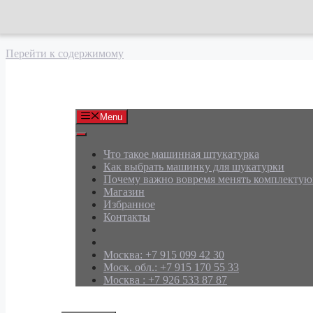
Перейти к содержимому
АРД Групп
Menu
Что такое машинная штукатурка
Как выбрать машинку для шукатурки
Почему важно вовремя менять комплекту
Магазин
Избранное
Контакты
Москва: +7 915 099 42 30
Моск. обл.: +7 915 170 55 33
Москва : +7 926 533 87 87