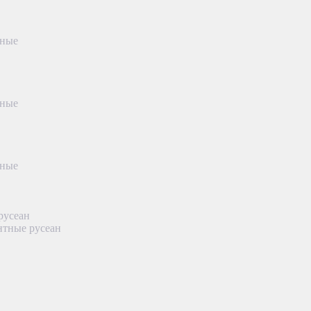
тные
тные
тные
русеан
нтные русеан