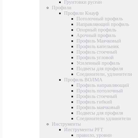
Грунтовки русеан
Профили
Профили Кнауф
Потолочный профиль
Направляющий профиль
Опорный профиль
Арочный профиль
Профиль Маячковый
Профиль капельник
Профиль стоечный
Профиль угловой
Усиленный профиль
Подвесы для профиля
Соединители, удлинители
Профиль ВОЛМА
Профиль направляющий
Профиль потолочный
Профиль стоечный
Профиль гибкий
Профиль маячковый
Подвесы для профиля
Соединители удлинители
Инструменты
Инструменты PFT
правило, уровни