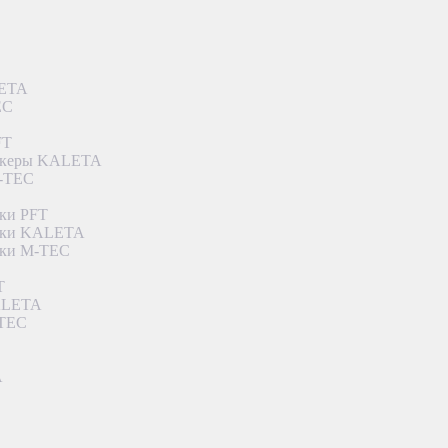
LETA
EC
FT
ункеры KALETA
M-TEC
ки PFT
етки KALETA
тки M-TEC
T
KALETA
-TEC
A