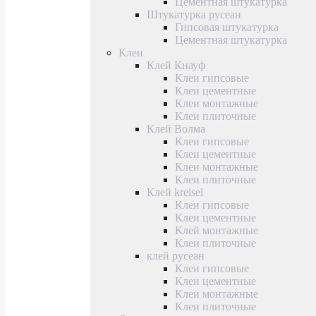
Цементная штукатурка
Штукатурка русеан
Гипсовая штукатурка
Цементная штукатурка
Клеи
Клей Кнауф
Клеи гипсовые
Клеи цементные
Клеи монтажные
Клеи плиточные
Клей Волма
Клеи гипсовые
Клеи цементные
Клеи монтажные
Клеи плиточные
Клей kreisel
Клеи гипсовые
Клеи цементные
Клей монтажные
Клеи плиточные
клей русеан
Клеи гипсовые
Клеи цементные
Клеи монтажные
Клеи плиточные