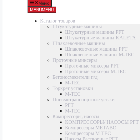
Меню
MENU
MENU
Каталог товаров
Штукатурные машины
Штукатурные машины PFT
Штукатурные машины KALETA
Шпаклевочные машины
Шпаклевочные машины PFT
Шпаклевочные машины M-TEC
Проточные миксеры
Проточные миксеры PFT
Проточные миксеры M-TEC
Бетоносмесители п/д
M-TEC
Торкрет установки
M-TEC
Пневмотранспортные уст-ки
PFT
M-TEC
Компрессоры, насосы
КОМПРЕССОРЫ/ НАСОСЫ PFT
Компрессоры METABO
Компрессоры M-TEC
Насосы Растворные PFT