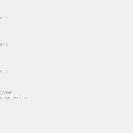
тные
тные
тные
русеан
нтные русеан