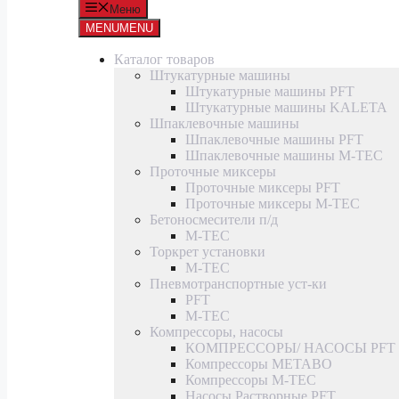
Меню
MENU
MENU
Каталог товаров
Штукатурные машины
Штукатурные машины PFT
Штукатурные машины KALETA
Шпаклевочные машины
Шпаклевочные машины PFT
Шпаклевочные машины M-TEC
Проточные миксеры
Проточные миксеры PFT
Проточные миксеры M-TEC
Бетоносмесители п/д
M-TEC
Торкрет установки
M-TEC
Пневмотранспортные уст-ки
PFT
M-TEC
Компрессоры, насосы
КОМПРЕССОРЫ/ НАСОСЫ PFT
Компрессоры METABO
Компрессоры M-TEC
Насосы Растворные PFT