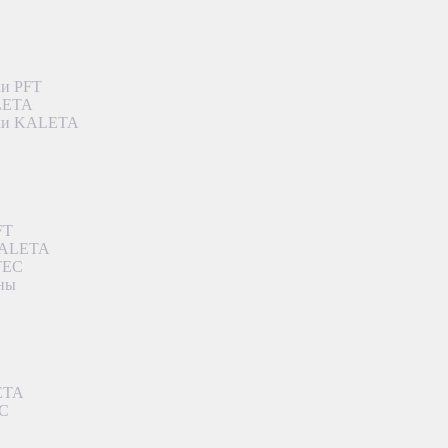
ки PFT
ALETA
дки KALETA
FT
 KALETA
TEC
аны
ETA
EC