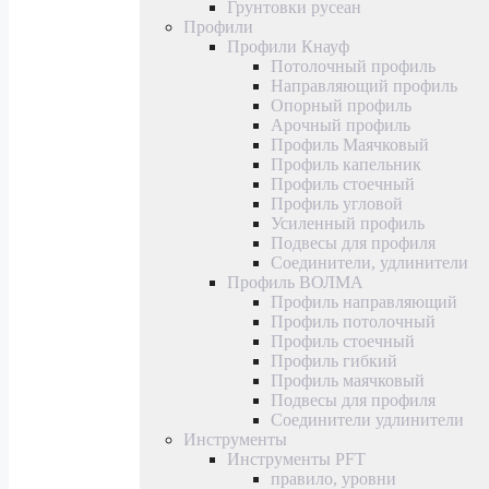
Грунтовки русеан
Профили
Профили Кнауф
Потолочный профиль
Направляющий профиль
Опорный профиль
Арочный профиль
Профиль Маячковый
Профиль капельник
Профиль стоечный
Профиль угловой
Усиленный профиль
Подвесы для профиля
Соединители, удлинители
Профиль ВОЛМА
Профиль направляющий
Профиль потолочный
Профиль стоечный
Профиль гибкий
Профиль маячковый
Подвесы для профиля
Соединители удлинители
Инструменты
Инструменты PFT
правило, уровни