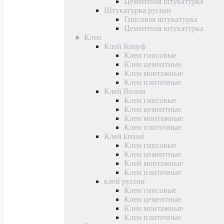
Цементная штукатурка
Штукатурка русеан
Гипсовая штукатурка
Цементная штукатурка
Клеи
Клей Кнауф
Клеи гипсовые
Клеи цементные
Клеи монтажные
Клеи плиточные
Клей Волма
Клеи гипсовые
Клеи цементные
Клеи монтажные
Клеи плиточные
Клей kreisel
Клеи гипсовые
Клеи цементные
Клей монтажные
Клеи плиточные
клей русеан
Клеи гипсовые
Клеи цементные
Клеи монтажные
Клеи плиточные