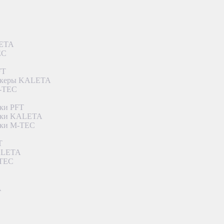
LETA
EC
FT
ункеры KALETA
M-TEC
ки PFT
етки KALETA
тки M-TEC
T
KALETA
-TEC
A