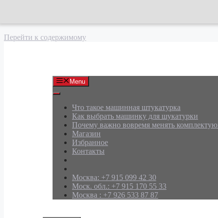
Перейти к содержимому
АРД Групп
Menu
Что такое машинная штукатурка
Как выбрать машинку для шукатурки
Почему важно вовремя менять комплекту
Магазин
Избранное
Контакты
Москва: +7 915 099 42 30
Моск. обл.: +7 915 170 55 33
Москва : +7 926 533 87 87