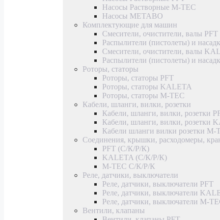
Насосы Растворные M-TEC
Насосы METABO
Комплектующие для машин
Смесители, очистители, валы PFT
Распылители (пистолеты) и насад
Смесители, очистители, валы K
Распылители (пистолеты) и наса
Роторы, статоры
Роторы, статоры PFT
Роторы, статоры KALETA
Роторы, статоры M-TEC
Кабели, шланги, вилки, розетки
Кабели, шланги, вилки, розетки P
Кабели, шланги, вилки, розетки
Кабели шланги вилки розетки M-
Соединения, крышки, расходомеры, кр
PFT (С/К/Р/К)
KALETA (С/К/Р/К)
M-TEC С/К/Р/К
Реле, датчики, выключатели
Реле, датчики, выключатели PFT
Реле, датчики, выключатели KAL
Реле, датчики, выключатели M-T
Вентили, клапаны
Вентили, клапаны PFT