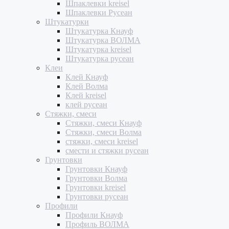
Шпаклевки kreisel
Шпаклевки Русеан
Штукатурки
Штукатурка Кнауф
Штукатурка ВОЛМА
Штукатурка kreisel
Штукатурка русеан
Клеи
Клей Кнауф
Клей Волма
Клей kreisel
клей русеан
Стяжки, смеси
Стяжки, смеси Кнауф
Стяжки, смеси Волма
стяжки, смеси kreisel
смести и стяжки русеан
Грунтовки
Грунтовки Кнауф
Грунтовки Волма
Грунтовки kreisel
Грунтовки русеан
Профили
Профили Кнауф
Профиль ВОЛМА