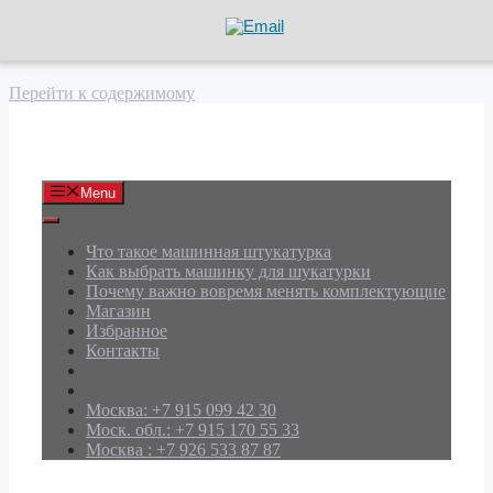
Перейти к содержимому
АРД Групп
Menu
Что такое машинная штукатурка
Как выбрать машинку для шукатурки
Почему важно вовремя менять комплектующие
Магазин
Избранное
Контакты
Москва: +7 915 099 42 30
Моск. обл.: +7 915 170 55 33
Москва : +7 926 533 87 87