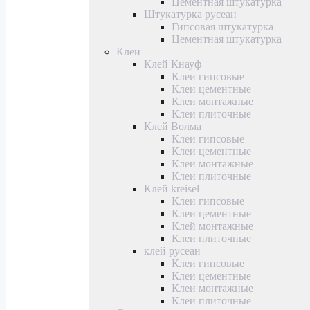
Цементная штукатурка
Штукатурка русеан
Гипсовая штукатурка
Цементная штукатурка
Клеи
Клей Кнауф
Клеи гипсовые
Клеи цементные
Клеи монтажные
Клеи плиточные
Клей Волма
Клеи гипсовые
Клеи цементные
Клеи монтажные
Клеи плиточные
Клей kreisel
Клеи гипсовые
Клеи цементные
Клей монтажные
Клеи плиточные
клей русеан
Клеи гипсовые
Клеи цементные
Клеи монтажные
Клеи плиточные