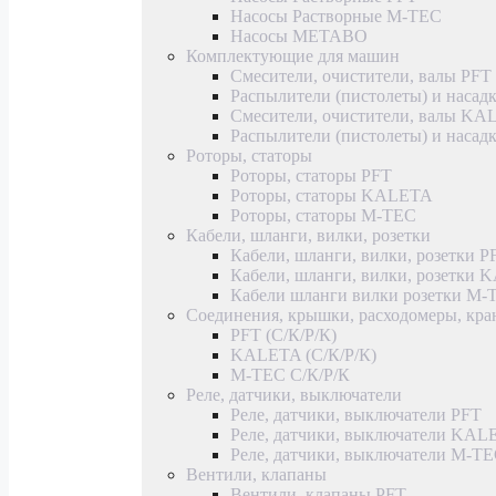
Насосы Растворные M-TEC
Насосы METABO
Комплектующие для машин
Смесители, очистители, валы PFT
Распылители (пистолеты) и насад
Смесители, очистители, валы K
Распылители (пистолеты) и наса
Роторы, статоры
Роторы, статоры PFT
Роторы, статоры KALETA
Роторы, статоры M-TEC
Кабели, шланги, вилки, розетки
Кабели, шланги, вилки, розетки P
Кабели, шланги, вилки, розетки
Кабели шланги вилки розетки M-
Соединения, крышки, расходомеры, кр
PFT (С/К/Р/К)
KALETA (С/К/Р/К)
M-TEC С/К/Р/К
Реле, датчики, выключатели
Реле, датчики, выключатели PFT
Реле, датчики, выключатели KAL
Реле, датчики, выключатели M-T
Вентили, клапаны
Вентили, клапаны PFT