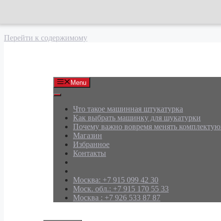
Перейти к содержимому
АРД Групп
Menu
Что такое машинная штукатурка
Как выбрать машинку для шукатурки
Почему важно вовремя менять комплекту
Магазин
Избранное
Контакты
Москва: +7 915 099 42 30
Моск. обл.: +7 915 170 55 33
Москва : +7 926 533 87 87