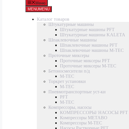
Меню
MENU
MENU
Каталог товаров
Штукатурные машины
Штукатурные машины PFT
Штукатурные машины KALETA
Шпаклевочные машины
Шпаклевочные машины PFT
Шпаклевочные машины M-TEC
Проточные миксеры
Проточные миксеры PFT
Проточные миксеры M-TEC
Бетоносмесители п/д
M-TEC
Торкрет установки
M-TEC
Пневмотранспортные уст-ки
PFT
M-TEC
Компрессоры, насосы
КОМПРЕССОРЫ/ НАСОСЫ PFT
Компрессоры METABO
Компрессоры M-TEC
Насосы Растворные PFT