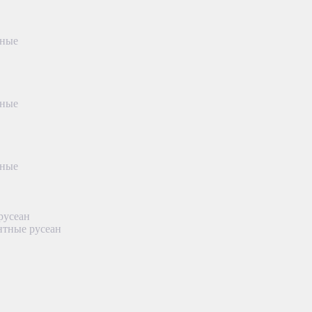
тные
тные
тные
русеан
нтные русеан