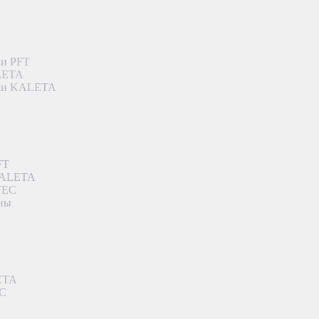
ки PFT
ALETA
дки KALETA
FT
 KALETA
TEC
аны
ETA
EC