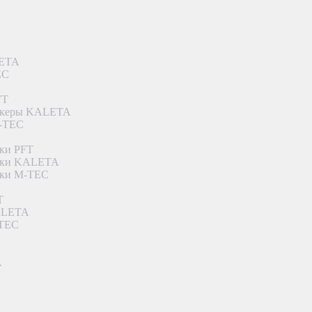
LETA
EC
FT
ункеры KALETA
M-TEC
ки PFT
етки KALETA
тки M-TEC
T
KALETA
-TEC
A