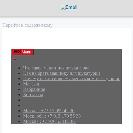
Перейти к содержимому
АРД Групп
Menu
Что такое машинная штукатурка
Как выбрать машинку для шукатурки
Почему важно вовремя менять комплектующие
Магазин
Избранное
Контакты
Москва: +7 915 099 42 30
Моск. обл.: +7 915 170 55 33
Москва : +7 926 533 87 87