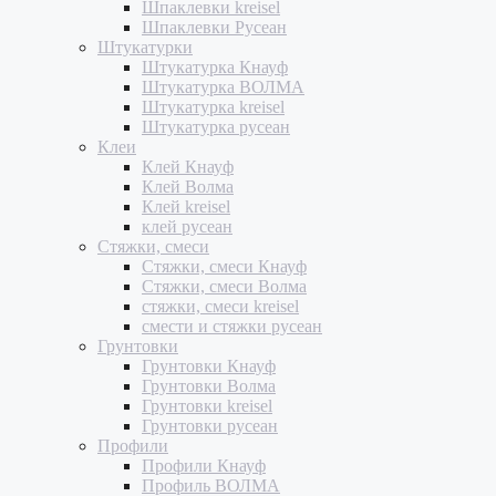
Шпаклевки kreisel
Шпаклевки Русеан
Штукатурки
Штукатурка Кнауф
Штукатурка ВОЛМА
Штукатурка kreisel
Штукатурка русеан
Клеи
Клей Кнауф
Клей Волма
Клей kreisel
клей русеан
Стяжки, смеси
Стяжки, смеси Кнауф
Стяжки, смеси Волма
стяжки, смеси kreisel
смести и стяжки русеан
Грунтовки
Грунтовки Кнауф
Грунтовки Волма
Грунтовки kreisel
Грунтовки русеан
Профили
Профили Кнауф
Профиль ВОЛМА